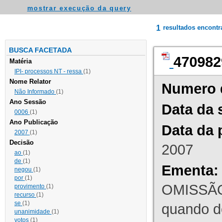
mostrar execução da query
1
resultados encont
BUSCA FACETADA
470982
Matéria
IPI- processos NT - ressa
(1)
Nome Relator
Numero 
Não Informado
(1)
Ano Sessão
Data da 
0006
(1)
Ano Publicação
Data da 
2007
(1)
Decisão
2007
ao
(1)
de
(1)
Ementa:
negou
(1)
por
(1)
OMISSÃO
provimento
(1)
recurso
(1)
se
(1)
quando d
unanimidade
(1)
votos
(1)