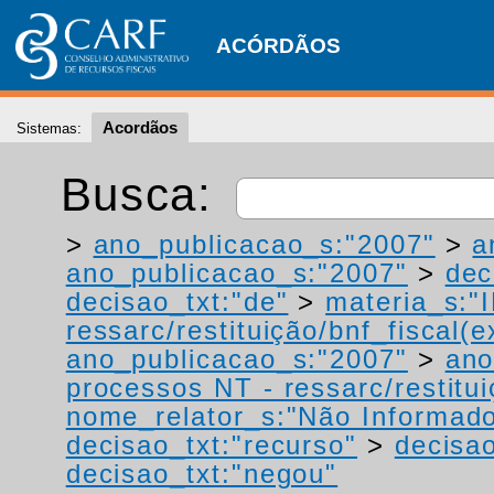
ACÓRDÃOS
Acordãos
Sistemas:
Busca:
>
ano_publicacao_s:"2007"
>
a
ano_publicacao_s:"2007"
>
dec
decisao_txt:"de"
>
materia_s:"
ressarc/restituição/bnf_fiscal(ex
ano_publicacao_s:"2007"
>
ano
processos NT - ressarc/restituiç
nome_relator_s:"Não Informad
decisao_txt:"recurso"
>
decisao
decisao_txt:"negou"