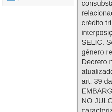
consubst
relaciona
crédito tr
interpos
SELIC. S
gênero re
Decreto n
atualizad
art. 39 d
EMBARG
NO JULG
caracteri