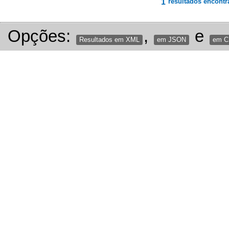
1
resultados encontr
Opções:
,
e
Resultados em XML
em JSON
em 