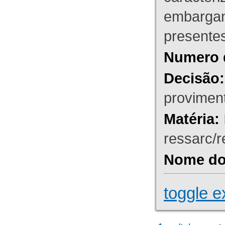
embargant
presente
Numero 
Decisão:
proviment
Matéria:
ressarc/re
Nome do 
toggle e