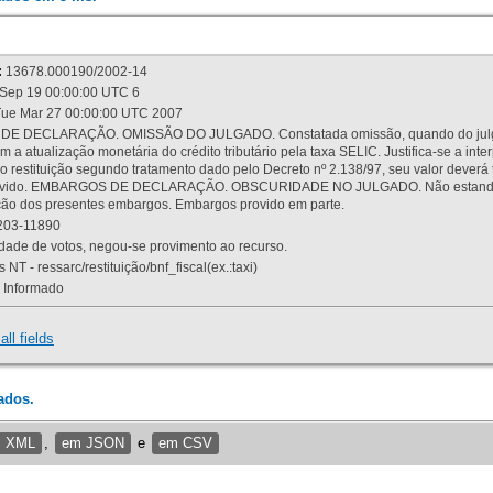
:
13678.000190/2002-14
Sep 19 00:00:00 UTC 6
ue Mar 27 00:00:00 UTC 2007
 DECLARAÇÃO. OMISSÃO DO JULGADO. Constatada omissão, quando do julgamen
m a atualização monetária do crédito tributário pela taxa SELIC. Justifica-se a 
 restituição segundo tratamento dado pelo Decreto nº 2.138/97, seu valor deverá 
rovido. EMBARGOS DE DECLARAÇÃO. OBSCURIDADE NO JULGADO. Não estando dev
osição dos presentes embargos. Embargos provido em parte.
03-11890
ade de votos, negou-se provimento ao recurso.
 NT - ressarc/restituição/bnf_fiscal(ex.:taxi)
Informado
all fields
ados.
m XML
,
em JSON
e
em CSV