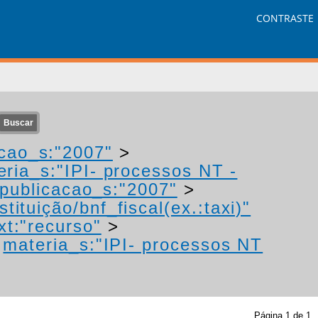
CONTRASTE
cao_s:"2007"
>
eria_s:"IPI- processos NT -
publicacao_s:"2007"
>
tituição/bnf_fiscal(ex.:taxi)"
xt:"recurso"
>
>
materia_s:"IPI- processos NT
Página
1
de
1