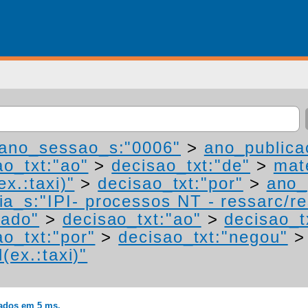
ano_sessao_s:"0006"
>
ano_publica
ao_txt:"ao"
>
decisao_txt:"de"
>
mat
ex.:taxi)"
>
decisao_txt:"por"
>
ano_
ia_s:"IPI- processos NT - ressarc/res
mado"
>
decisao_txt:"ao"
>
decisao_t
ao_txt:"por"
>
decisao_txt:"negou"
(ex.:taxi)"
rados em 5 ms.