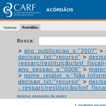
ACÓRDÃOS
Acordãos
Sistemas:
Busca:
>
ano_publicacao_s:"2007"
>
decisao_txt:"recurso"
>
decis
ressarc/restituição/bnf_fiscal(
ano_sessao_s:"0006"
>
mater
>
nome_relator_s:"Não Infor
decisao_txt:"recurso"
>
decis
- ressarc/restituição/bnf_fiscal
mostrar execução da query
1
resultados encont