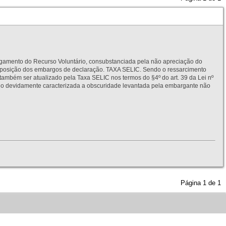
to do Recurso Voluntário, consubstanciada pela não apreciação do
interposição dos embargos de declaração. TAXA SELIC. Sendo o ressarcimento
também ser atualizado pela Taxa SELIC nos termos do §4º do art. 39 da Lei nº
idamente caracterizada a obscuridade levantada pela embargante não
Página
1
de
1