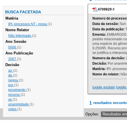
4709829
#
BUSCA FACETADA
Matéria
Numero do processo
Data da sessão:
Sun 
IPI- processos NT - ressa
(1)
Data da publicação:
T
Nome Relator
Ementa:
EMBARGOS DE
Não Informado
(1)
pedido relacionado co
Ano Sessão
uma espécie do gênero
0006
(1)
9.250/95. Recurso p
se justifica a interp
Ano Publicação
Numero da decisão:
2
2007
(1)
Decisão:
Por unanimid
Decisão
Matéria:
IPI- processos
ao
(1)
Nome do relator:
Não 
de
(1)
negou
(1)
por
(1)
toggle explain
toggle 
provimento
(1)
recurso
(1)
se
(1)
1
resultados encontr
unanimidade
(1)
votos
(1)
Opções:
Resultados e