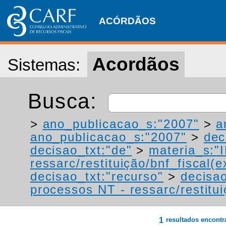
ACÓRDÃOS
Acordãos
Sistemas:
Busca:
>
ano_publicacao_s:"2007"
>
a
ano_publicacao_s:"2007"
>
dec
decisao_txt:"de"
>
materia_s:"
ressarc/restituição/bnf_fiscal(ex
decisao_txt:"recurso"
>
decisao
processos NT - ressarc/restituiç
1
resultados encont