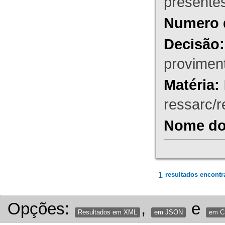
presente
Numero 
Decisão:
proviment
Matéria:
ressarc/re
Nome do 
1
resultados encontr
Opções:
,
e
Resultados em XML
em JSON
em 