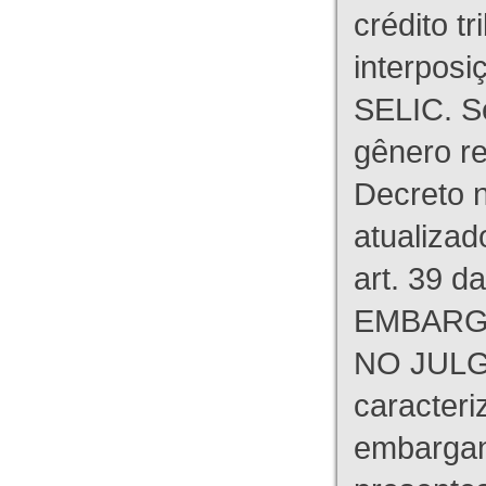
crédito tr
interpos
SELIC. S
gênero re
Decreto n
atualizad
art. 39 d
EMBARG
NO JULG
caracteri
embargant