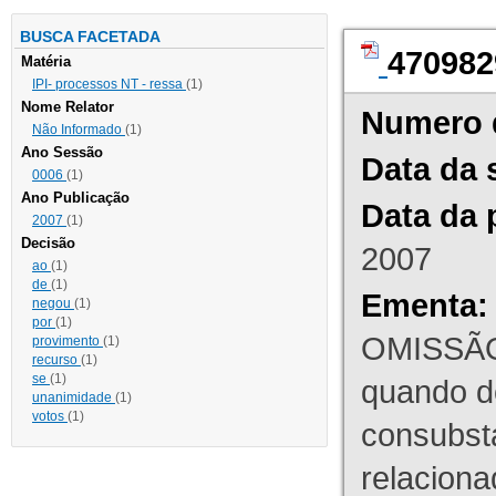
BUSCA FACETADA
470982
Matéria
IPI- processos NT - ressa
(1)
Nome Relator
Numero 
Não Informado
(1)
Ano Sessão
Data da 
0006
(1)
Ano Publicação
Data da 
2007
(1)
Decisão
2007
ao
(1)
de
(1)
Ementa:
negou
(1)
por
(1)
OMISSÃO
provimento
(1)
recurso
(1)
se
(1)
quando d
unanimidade
(1)
votos
(1)
consubst
relaciona