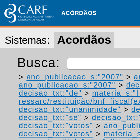
ACÓRDÃOS
Acordãos
Sistemas:
Busca:
>
ano_publicacao_s:"2007"
>
a
ano_publicacao_s:"2007"
>
dec
decisao_txt:"de"
>
materia_s:"
ressarc/restituição/bnf_fiscal(ex
decisao_txt:"unanimidade"
>
de
decisao_txt:"se"
>
decisao_txt:
decisao_txt:"votos"
>
ano_publ
decisao_txt:"votos"
>
materia_s