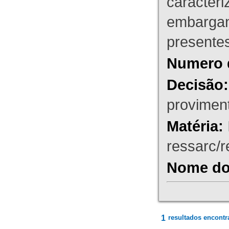
caracteri
embargant
presente
Numero 
Decisão:
proviment
Matéria:
ressarc/re
Nome do 
1
resultados encontr