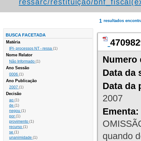
ressarc/restituição/bnf_fiscal(ex
1
resultados encont
BUSCA FACETADA
470982
Matéria
IPI- processos NT - ressa
(1)
Nome Relator
Numero 
Não Informado
(1)
Ano Sessão
Data da 
0006
(1)
Ano Publicação
Data da 
2007
(1)
Decisão
2007
ao
(1)
de
(1)
Ementa:
negou
(1)
por
(1)
OMISSÃO
provimento
(1)
recurso
(1)
se
(1)
quando d
unanimidade
(1)