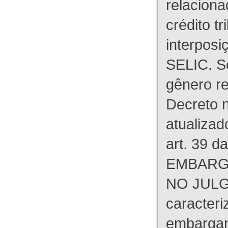
relaciona
crédito tr
interpos
SELIC. S
gênero re
Decreto n
atualizad
art. 39 d
EMBARG
NO JULG
caracteri
embargant