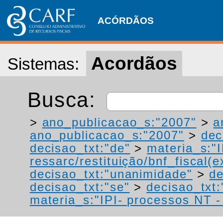
ACÓRDÃOS
Acordãos
Sistemas:
Busca:
>
ano_publicacao_s:"2007"
>
a
ano_publicacao_s:"2007"
>
dec
decisao_txt:"de"
>
materia_s:"
ressarc/restituição/bnf_fiscal(ex
decisao_txt:"unanimidade"
>
de
decisao_txt:"se"
>
decisao_txt:
materia_s:"IPI- processos NT - r