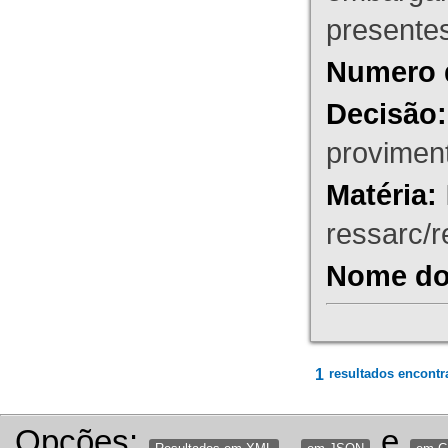
presente
Numero 
Decisão:
proviment
Matéria:
ressarc/re
Nome do 
1
resultados encontr
Opções:
,
e