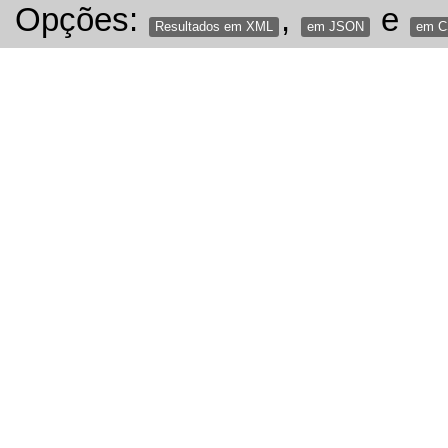
Opções:
,
e
Resultados em XML
em JSON
em 