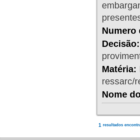
embargant
presente
Numero 
Decisão:
proviment
Matéria:
ressarc/re
Nome do 
1
resultados encontr