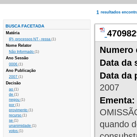
1
resultados encont
BUSCA FACETADA
470982
Matéria
IPI- processos NT - ressa
(1)
Nome Relator
Numero 
Não Informado
(1)
Ano Sessão
Data da 
0006
(1)
Ano Publicação
Data da 
2007
(1)
Decisão
2007
ao
(1)
de
(1)
Ementa:
negou
(1)
por
(1)
OMISSÃO
provimento
(1)
recurso
(1)
se
(1)
quando d
unanimidade
(1)
votos
(1)
consubst