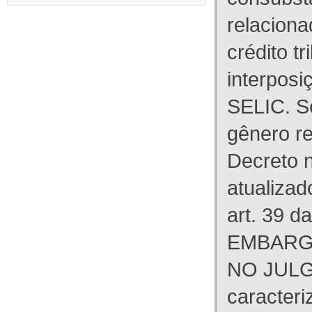
relaciona
crédito tr
interpos
SELIC. S
gênero re
Decreto n
atualizad
art. 39 d
EMBARG
NO JULG
caracteri