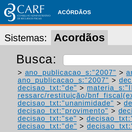
ACÓRDÃOS
Acordãos
Sistemas:
Busca:
>
ano_publicacao_s:"2007"
>
a
ano_publicacao_s:"2007"
>
dec
decisao_txt:"de"
>
materia_s:"
ressarc/restituição/bnf_fiscal(ex
decisao_txt:"unanimidade"
>
de
decisao_txt:"provimento"
>
dec
decisao_txt:"se"
>
decisao_txt
decisao_txt:"de"
>
decisao_txt: