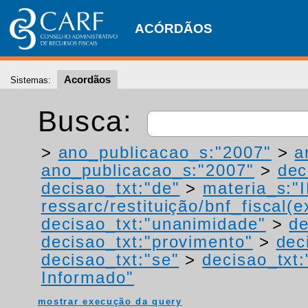
ACÓRDÃOS
Acordãos
Sistemas:
Busca:
>
ano_publicacao_s:"2007"
>
a
ano_publicacao_s:"2007"
>
dec
decisao_txt:"de"
>
materia_s:"
ressarc/restituição/bnf_fiscal(ex
decisao_txt:"unanimidade"
>
de
decisao_txt:"provimento"
>
dec
decisao_txt:"se"
>
decisao_txt
Informado"
mostrar execução da query