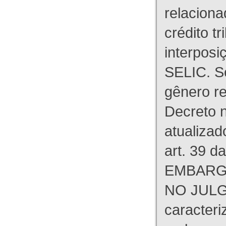
relaciona
crédito tr
interpos
SELIC. S
gênero re
Decreto n
atualizad
art. 39 d
EMBARG
NO JULG
caracteri