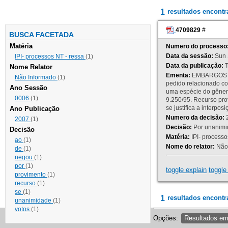
1
resultados encont
4709829
#
BUSCA FACETADA
Matéria
Numero do processo
Data da sessão:
Sun 
IPI- processos NT - ressa
(1)
Data da publicação:
T
Nome Relator
Ementa:
EMBARGOS DE
Não Informado
(1)
pedido relacionado co
Ano Sessão
uma espécie do gênero
0006
(1)
9.250/95. Recurso p
se justifica a interp
Ano Publicação
Numero da decisão:
2
2007
(1)
Decisão:
Por unanimid
Decisão
Matéria:
IPI- processos
ao
(1)
Nome do relator:
Não 
de
(1)
negou
(1)
por
(1)
toggle explain
toggle 
provimento
(1)
recurso
(1)
se
(1)
1
resultados encontr
unanimidade
(1)
votos
(1)
Opções:
Resultados e