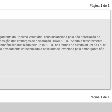
Página
1
de
1
to do Recurso Voluntário, consubstanciada pela não apreciação do
interposição dos embargos de declaração. TAXA SELIC. Sendo o ressarcimento
também ser atualizado pela Taxa SELIC nos termos do §4º do art. 39 da Lei nº
idamente caracterizada a obscuridade levantada pela embargante não
Página
1
de
1