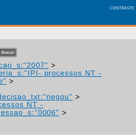
CONTRASTE
cao_s:"2007"
>
eria_s:"IPI- processos NT -
e"
>
decisao_txt:"negou"
>
ocessos NT -
essao_s:"0006"
>