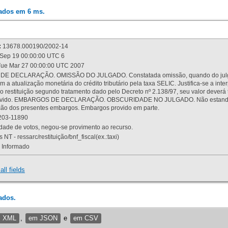
rados em 6 ms.
:
13678.000190/2002-14
Sep 19 00:00:00 UTC 6
ue Mar 27 00:00:00 UTC 2007
 DECLARAÇÃO. OMISSÃO DO JULGADO. Constatada omissão, quando do julgamen
m a atualização monetária do crédito tributário pela taxa SELIC. Justifica-se a 
 restituição segundo tratamento dado pelo Decreto nº 2.138/97, seu valor deverá 
rovido. EMBARGOS DE DECLARAÇÃO. OBSCURIDADE NO JULGADO. Não estando dev
osição dos presentes embargos. Embargos provido em parte.
03-11890
ade de votos, negou-se provimento ao recurso.
 NT - ressarc/restituição/bnf_fiscal(ex.:taxi)
Informado
all fields
ados.
m XML
,
em JSON
e
em CSV