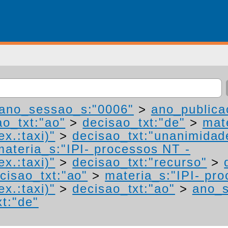
ano_sessao_s:"0006"
>
ano_publica
ao_txt:"ao"
>
decisao_txt:"de"
>
mat
ex.:taxi)"
>
decisao_txt:"unanimidad
materia_s:"IPI- processos NT -
ex.:taxi)"
>
decisao_txt:"recurso"
>
cisao_txt:"ao"
>
materia_s:"IPI- pr
ex.:taxi)"
>
decisao_txt:"ao"
>
ano_s
xt:"de"