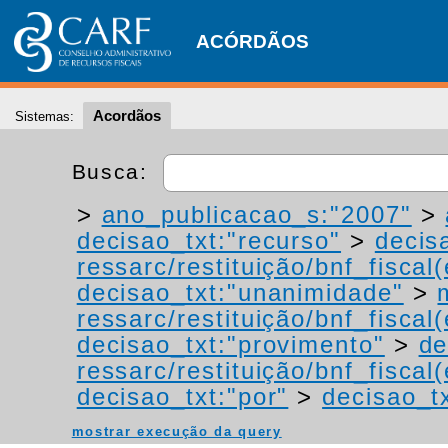
ACÓRDÃOS
Acordãos
Sistemas:
Busca:
>
ano_publicacao_s:"2007"
>
decisao_txt:"recurso"
>
decis
ressarc/restituição/bnf_fiscal(
decisao_txt:"unanimidade"
>
ressarc/restituição/bnf_fiscal(
decisao_txt:"provimento"
>
de
ressarc/restituição/bnf_fiscal(
decisao_txt:"por"
>
decisao_t
mostrar execução da query