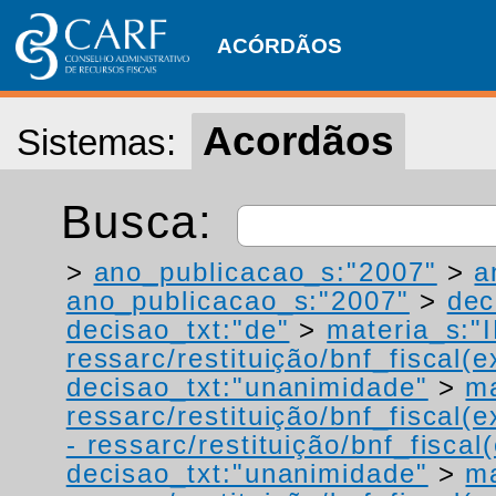
ACÓRDÃOS
Acordãos
Sistemas:
Busca:
>
ano_publicacao_s:"2007"
>
a
ano_publicacao_s:"2007"
>
dec
decisao_txt:"de"
>
materia_s:"
ressarc/restituição/bnf_fiscal(ex
decisao_txt:"unanimidade"
>
ma
ressarc/restituição/bnf_fiscal(ex
- ressarc/restituição/bnf_fiscal(
decisao_txt:"unanimidade"
>
ma