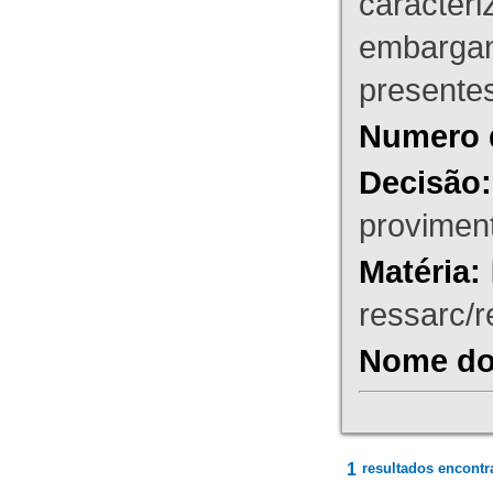
caracteri
embargant
presente
Numero 
Decisão:
proviment
Matéria:
ressarc/re
Nome do 
1
resultados encontr