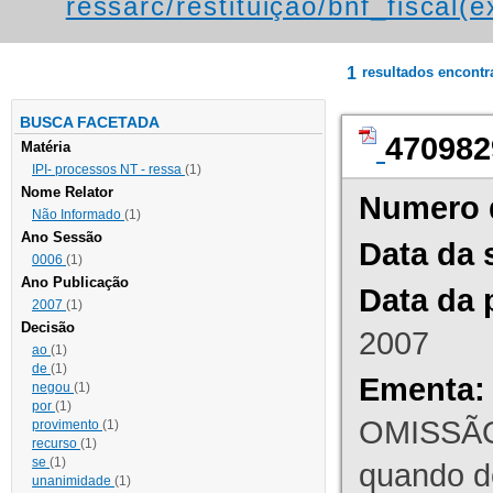
ressarc/restituição/bnf_fiscal(ex
1
resultados encont
BUSCA FACETADA
470982
Matéria
IPI- processos NT - ressa
(1)
Nome Relator
Numero 
Não Informado
(1)
Ano Sessão
Data da 
0006
(1)
Ano Publicação
Data da 
2007
(1)
Decisão
2007
ao
(1)
de
(1)
Ementa:
negou
(1)
por
(1)
OMISSÃO
provimento
(1)
recurso
(1)
se
(1)
quando d
unanimidade
(1)