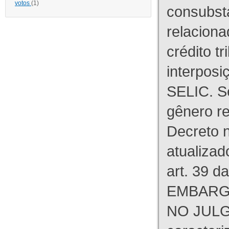
votos
(1)
consubst
relaciona
crédito tr
interpos
SELIC. S
gênero re
Decreto n
atualizad
art. 39 d
EMBARG
NO JULG