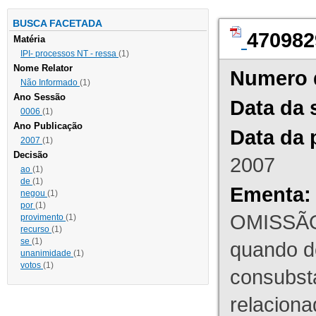
BUSCA FACETADA
470982
Matéria
IPI- processos NT - ressa
(1)
Nome Relator
Numero 
Não Informado
(1)
Ano Sessão
Data da 
0006
(1)
Ano Publicação
Data da 
2007
(1)
Decisão
2007
ao
(1)
de
(1)
Ementa:
negou
(1)
por
(1)
OMISSÃO
provimento
(1)
recurso
(1)
se
(1)
quando d
unanimidade
(1)
votos
(1)
consubst
relaciona