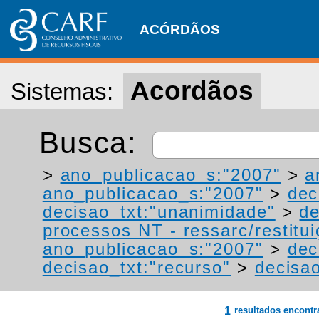
ACÓRDÃOS
Acordãos
Sistemas:
Busca:
>
ano_publicacao_s:"2007"
>
a
ano_publicacao_s:"2007"
>
dec
decisao_txt:"unanimidade"
>
de
processos NT - ressarc/restituiç
ano_publicacao_s:"2007"
>
dec
decisao_txt:"recurso"
>
decisa
1
resultados encont