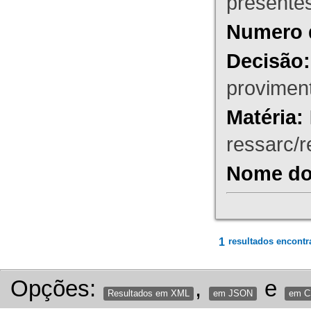
presente
Numero 
Decisão:
proviment
Matéria:
ressarc/re
Nome do 
1
resultados encontr
Opções:
,
e
Resultados em XML
em JSON
em 