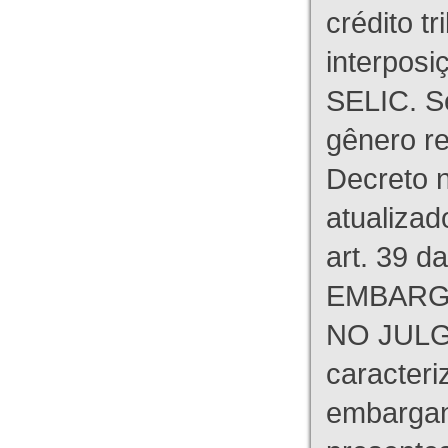
crédito tr
interpos
SELIC. S
gênero re
Decreto n
atualizad
art. 39 d
EMBARG
NO JULG
caracteri
embargant