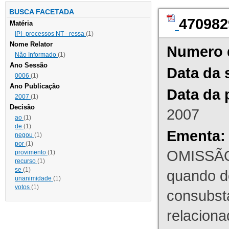
BUSCA FACETADA
470982
Matéria
IPI- processos NT - ressa
(1)
Nome Relator
Numero 
Não Informado
(1)
Ano Sessão
Data da 
0006
(1)
Ano Publicação
Data da 
2007
(1)
Decisão
2007
ao
(1)
de
(1)
Ementa:
negou
(1)
por
(1)
OMISSÃO
provimento
(1)
recurso
(1)
se
(1)
quando d
unanimidade
(1)
votos
(1)
consubst
relaciona