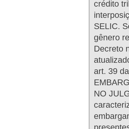
crédito tr
interpos
SELIC. S
gênero re
Decreto n
atualizad
art. 39 d
EMBARG
NO JULG
caracteri
embargant
presente