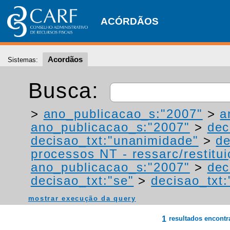
ACÓRDÃOS
Acordãos
Sistemas:
Busca:
>
ano_publicacao_s:"2007"
>
a
ano_publicacao_s:"2007"
>
dec
decisao_txt:"unanimidade"
>
de
processos NT - ressarc/restituiç
ano_publicacao_s:"2007"
>
dec
decisao_txt:"se"
>
decisao_txt
mostrar execução da query
1
resultados encont