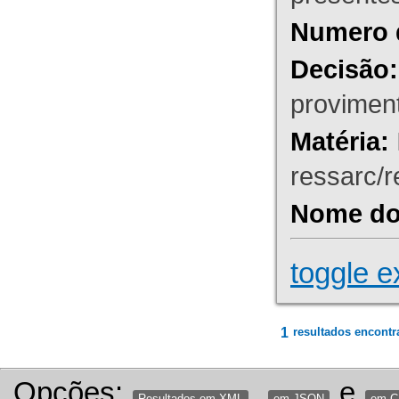
Numero 
Decisão:
proviment
Matéria:
ressarc/re
Nome do 
toggle e
1
resultados encontr
Opções:
,
e
Resultados em XML
em JSON
em 