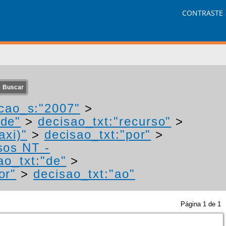
CONTRASTE
cao_s:"2007"
>
ade"
>
decisao_txt:"recurso"
>
axi)"
>
decisao_txt:"por"
>
sos NT -
ao_txt:"de"
>
or"
>
decisao_txt:"ao"
Página
1
de
1