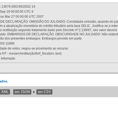
:
13678.000190/2002-14
Sep 19 00:00:00 UTC 6
ue Mar 27 00:00:00 UTC 2007
 DECLARAÇÃO. OMISSÃO DO JULGADO. Constatada omissão, quando do julgamen
m a atualização monetária do crédito tributário pela taxa SELIC. Justifica-se a 
 restituição segundo tratamento dado pelo Decreto nº 2.138/97, seu valor deverá 
rovido. EMBARGOS DE DECLARAÇÃO. OBSCURIDADE NO JULGADO. Não estando dev
osição dos presentes embargos. Embargos provido em parte.
03-11890
ade de votos, negou-se provimento ao recurso.
 NT - ressarc/restituição/bnf_fiscal(ex.:taxi)
Informado
ados.
m XML
,
em JSON
e
em CSV