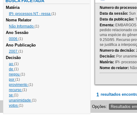
BUSCA FACETADA
Matéria
Numero do processo
Data da sessão:
Sun 
IPI- processos NT - ressa
(1)
Data da publicação:
T
Nome Relator
Ementa:
EMBARGOS DE
Não Informado
(1)
pedido relacionado co
Ano Sessão
uma espécie do gênero
0006
(1)
9.250/95. Recurso p
se justifica a interp
Ano Publicação
Numero da decisão:
2
2007
(1)
Decisão:
Por unanimid
Decisão
Matéria:
IPI- processos
ao
(1)
Nome do relator:
Não 
de
(1)
negou
(1)
por
(1)
provimento
(1)
recurso
(1)
1
resultados encontr
se
(1)
unanimidade
(1)
votos
(1)
Opções:
Resultados e