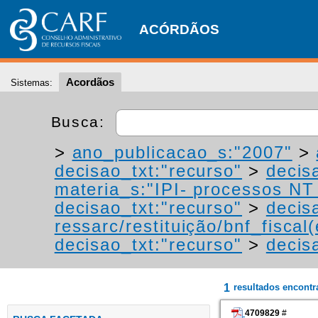
ACÓRDÃOS
Acordãos
Sistemas:
Busca:
>
ano_publicacao_s:"2007"
>
decisao_txt:"recurso"
>
decis
materia_s:"IPI- processos NT -
decisao_txt:"recurso"
>
decis
ressarc/restituição/bnf_fiscal(
decisao_txt:"recurso"
>
decis
1
resultados encont
4709829
#