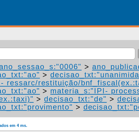
ano_sessao_s:"0006"
>
ano_publica
ao_txt:"ao"
>
decisao_txt:"unanimid
 ressarc/restituição/bnf_fiscal(ex.:t
ao_txt:"ao"
>
materia_s:"IPI- proces
ex.:taxi)"
>
decisao_txt:"de"
>
decis
ao_txt:"provimento"
>
decisao_txt:"p
rados em 4 ms.