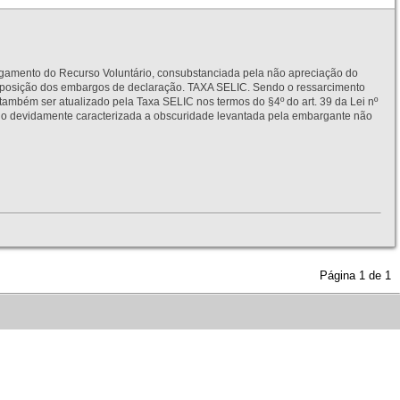
to do Recurso Voluntário, consubstanciada pela não apreciação do
interposição dos embargos de declaração. TAXA SELIC. Sendo o ressarcimento
também ser atualizado pela Taxa SELIC nos termos do §4º do art. 39 da Lei nº
idamente caracterizada a obscuridade levantada pela embargante não
Página
1
de
1