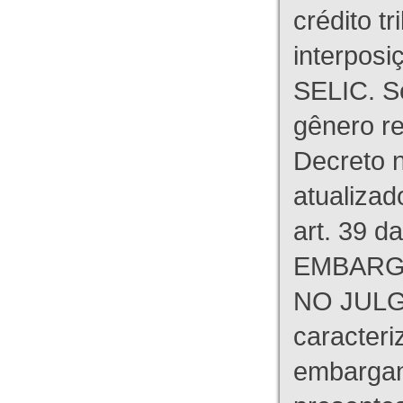
crédito tr
interpos
SELIC. S
gênero re
Decreto n
atualizad
art. 39 d
EMBARG
NO JULG
caracteri
embargant