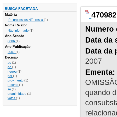
BUSCA FACETADA
470982
Matéria
IPI- processos NT - ressa
(1)
Nome Relator
Numero 
Não Informado
(1)
Ano Sessão
Data da 
0006
(1)
Ano Publicação
Data da 
2007
(1)
Decisão
2007
ao
(1)
de
(1)
Ementa:
negou
(1)
por
(1)
OMISSÃO
provimento
(1)
recurso
(1)
se
(1)
quando d
unanimidade
(1)
votos
(1)
consubst
relaciona