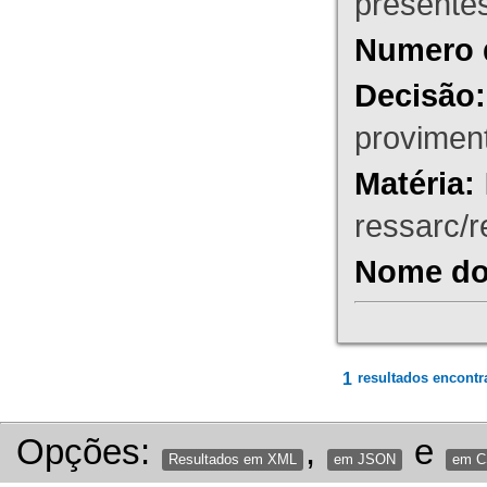
presente
Numero 
Decisão:
proviment
Matéria:
ressarc/re
Nome do 
1
resultados encontr
Opções:
,
e
Resultados em XML
em JSON
em 