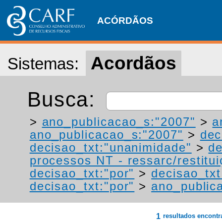
ACÓRDÃOS
Acordãos
Sistemas:
Busca:
>
ano_publicacao_s:"2007"
>
a
ano_publicacao_s:"2007"
>
dec
decisao_txt:"unanimidade"
>
de
processos NT - ressarc/restituiç
decisao_txt:"por"
>
decisao_txt
decisao_txt:"por"
>
ano_public
1
resultados encont