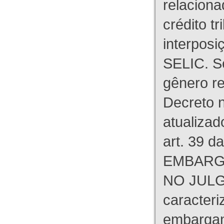
relaciona
crédito tr
interpos
SELIC. S
gênero re
Decreto n
atualizad
art. 39 d
EMBARG
NO JULG
caracteri
embargant