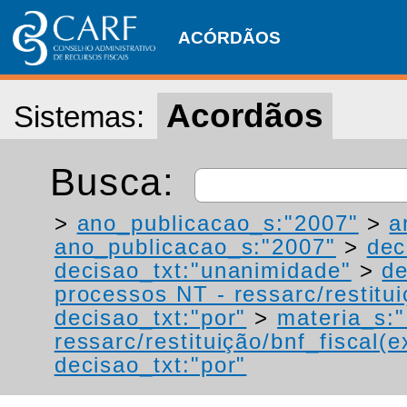
ACÓRDÃOS
Acordãos
Sistemas:
Busca:
>
ano_publicacao_s:"2007"
>
a
ano_publicacao_s:"2007"
>
dec
decisao_txt:"unanimidade"
>
de
processos NT - ressarc/restituiç
decisao_txt:"por"
>
materia_s:"
ressarc/restituição/bnf_fiscal(ex
decisao_txt:"por"