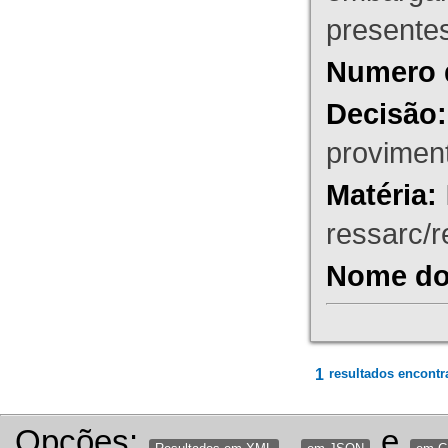
presente
Numero 
Decisão:
proviment
Matéria:
ressarc/re
Nome do 
1
resultados encontr
Opções:
,
e