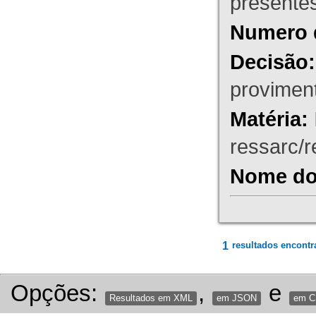
presente
Numero 
Decisão:
proviment
Matéria:
ressarc/re
Nome do 
1
resultados encontr
Opções:
,
e
Resultados em XML
em JSON
em 