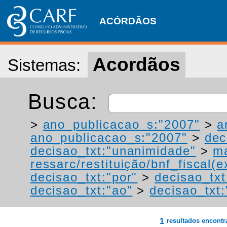
ACÓRDÃOS
Acordãos
Sistemas:
Busca:
>
ano_publicacao_s:"2007"
>
a
ano_publicacao_s:"2007"
>
dec
decisao_txt:"unanimidade"
>
ma
ressarc/restituição/bnf_fiscal(ex
decisao_txt:"por"
>
decisao_txt
decisao_txt:"ao"
>
decisao_txt
1
resultados encont