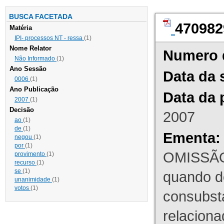
BUSCA FACETADA
470982
Matéria
IPI- processos NT - ressa
(1)
Nome Relator
Numero 
Não Informado
(1)
Ano Sessão
Data da 
0006
(1)
Ano Publicação
Data da 
2007
(1)
Decisão
2007
ao
(1)
de
(1)
Ementa:
negou
(1)
por
(1)
OMISSÃO
provimento
(1)
recurso
(1)
se
(1)
quando d
unanimidade
(1)
votos
(1)
consubst
relaciona