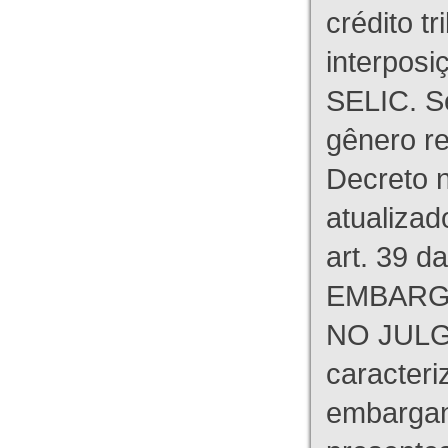
crédito tr
interpos
SELIC. S
gênero re
Decreto n
atualizad
art. 39 d
EMBARG
NO JULG
caracteri
embargant