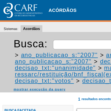
ACÓRDÃOS
Acordãos
Sistemas:
Busca:
>
ano_publicacao_s:"2007"
>
a
ano_publicacao_s:"2007"
>
dec
decisao_txt:"unanimidade"
>
ma
ressarc/restituição/bnf_fiscal(ex
decisao_txt:"votos"
>
decisao_t
mostrar execução da query
1
resultados encont
BUSCA FACETADA