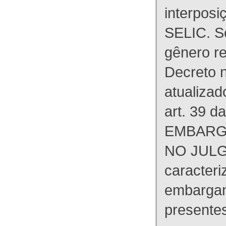
interpos
SELIC. S
gênero re
Decreto n
atualizad
art. 39 d
EMBARG
NO JULG
caracteri
embargant
presente