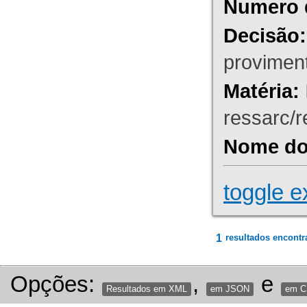
Numero 
Decisão:
proviment
Matéria:
ressarc/re
Nome do 
toggle e
1
resultados encontr
Opções:
,
e
Resultados em XML
em JSON
em 