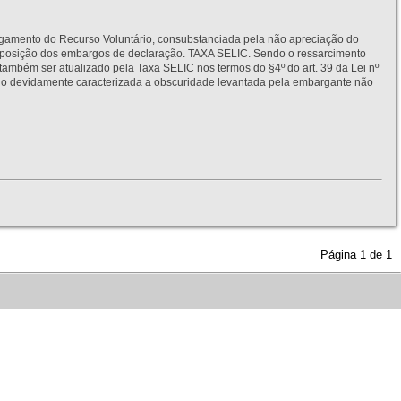
to do Recurso Voluntário, consubstanciada pela não apreciação do
interposição dos embargos de declaração. TAXA SELIC. Sendo o ressarcimento
também ser atualizado pela Taxa SELIC nos termos do §4º do art. 39 da Lei nº
idamente caracterizada a obscuridade levantada pela embargante não
Página
1
de
1