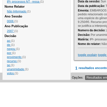
Data da sessão:
Sun 
IPI- processos NT - ressa
(1)
Data da publicação:
T
Nome Relator
Ementa:
EMBARGOS DE
Não Informado
(1)
pedido relacionado co
Ano Sessão
uma espécie do gênero
0006
(1)
9.250/95. Recurso p
se justifica a interp
Ano Publicação
Numero da decisão:
2
2007
(1)
Decisão:
Por unanimid
Decisão
Matéria:
IPI- processos
ao
(1)
Nome do relator:
Não 
de
(1)
negou
(1)
por
(1)
toggle explain
toggle 
provimento
(1)
recurso
(1)
se
(1)
1
resultados encontr
unanimidade
(1)
votos
(1)
Opções:
Resultados e