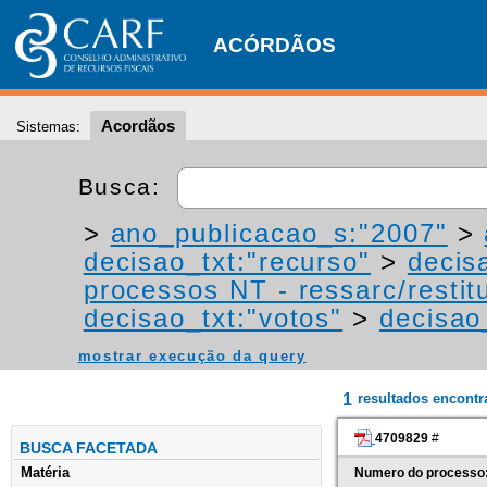
ACÓRDÃOS
Acordãos
Sistemas:
Busca:
>
ano_publicacao_s:"2007"
>
decisao_txt:"recurso"
>
decis
processos NT - ressarc/restitu
decisao_txt:"votos"
>
decisao
mostrar execução da query
1
resultados encont
4709829
#
BUSCA FACETADA
Matéria
Numero do processo