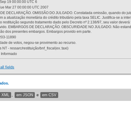
Sep 19 00:00:00 UTC 6
ue Mar 27 00:00:00 UTC 2007
 DECLARAÇÃO. OMISSÃO DO JULGADO. Constatada omissão, quando do julgamen
m a atualização monetária do crédito tributário pela taxa SELIC. Justifica-se a 
 restituição segundo tratamento dado pelo Decreto nº 2.138/97, seu valor deverá 
rovido. EMBARGOS DE DECLARAÇÃO. OBSCURIDADE NO JULGADO. Não estando dev
osição dos presentes embargos. Embargos provido em parte.
03-11890
ade de votos, negou-se provimento ao recurso.
 NT - ressarc/restituição/bnf_fiscal(ex.:taxi)
Informado
all fields
ados.
m XML
,
em JSON
e
em CSV