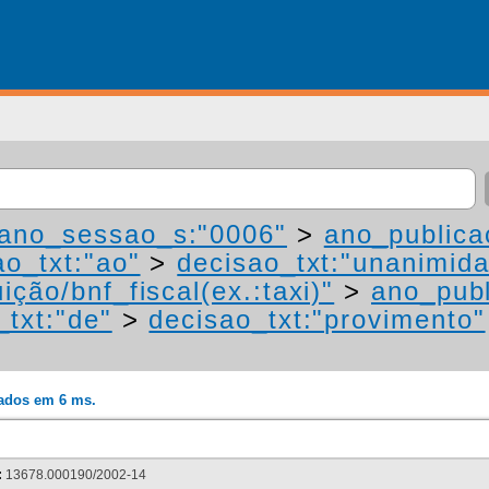
ano_sessao_s:"0006"
>
ano_publica
ao_txt:"ao"
>
decisao_txt:"unanimid
ição/bnf_fiscal(ex.:taxi)"
>
ano_publ
_txt:"de"
>
decisao_txt:"provimento"
rados em 6 ms.
:
13678.000190/2002-14