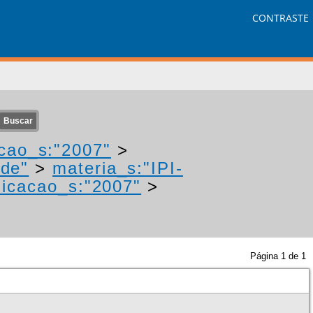
CONTRASTE
cao_s:"2007"
>
ade"
>
materia_s:"IPI-
icacao_s:"2007"
>
Página
1
de
1