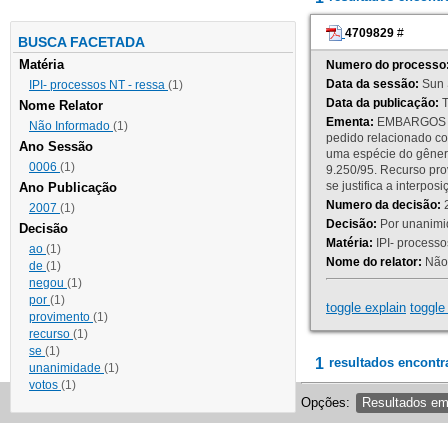
4709829
#
BUSCA FACETADA
Matéria
Numero do processo
Data da sessão:
Sun 
IPI- processos NT - ressa
(1)
Data da publicação:
T
Nome Relator
Ementa:
EMBARGOS DE
Não Informado
(1)
pedido relacionado co
Ano Sessão
uma espécie do gênero
0006
(1)
9.250/95. Recurso p
se justifica a interp
Ano Publicação
Numero da decisão:
2
2007
(1)
Decisão:
Por unanimid
Decisão
Matéria:
IPI- processos
ao
(1)
Nome do relator:
Não 
de
(1)
negou
(1)
por
(1)
toggle explain
toggle 
provimento
(1)
recurso
(1)
se
(1)
1
resultados encontr
unanimidade
(1)
votos
(1)
Opções:
Resultados e