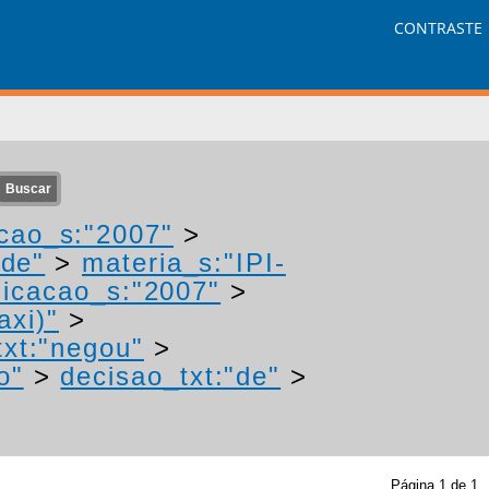
CONTRASTE
cao_s:"2007"
>
ade"
>
materia_s:"IPI-
icacao_s:"2007"
>
axi)"
>
txt:"negou"
>
o"
>
decisao_txt:"de"
>
Página
1
de
1