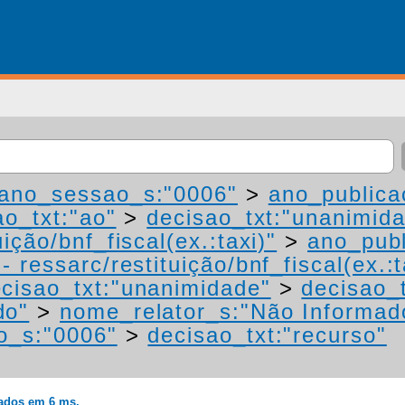
ano_sessao_s:"0006"
>
ano_publica
ao_txt:"ao"
>
decisao_txt:"unanimid
ição/bnf_fiscal(ex.:taxi)"
>
ano_publ
 ressarc/restituição/bnf_fiscal(ex.:t
cisao_txt:"unanimidade"
>
decisao_
do"
>
nome_relator_s:"Não Informad
o_s:"0006"
>
decisao_txt:"recurso"
rados em 6 ms.