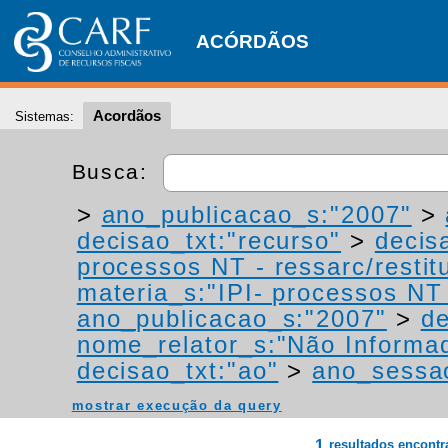
ACÓRDÃOS
Acordãos
Sistemas:
Busca:
>
ano_publicacao_s:"2007"
>
decisao_txt:"recurso"
>
decis
processos NT - ressarc/restitu
materia_s:"IPI- processos NT -
ano_publicacao_s:"2007"
>
de
nome_relator_s:"Não Informa
decisao_txt:"ao"
>
ano_sessa
mostrar execução da query
1
resultados encont