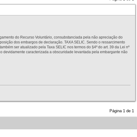
to do Recurso Voluntário, consubstanciada pela não apreciação do
interposição dos embargos de declaração. TAXA SELIC. Sendo o ressarcimento
também ser atualizado pela Taxa SELIC nos termos do §4º do art. 39 da Lei nº
idamente caracterizada a obscuridade levantada pela embargante não
Página
1
de
1