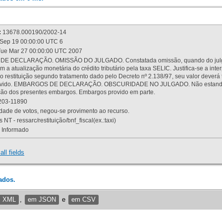
:
13678.000190/2002-14
Sep 19 00:00:00 UTC 6
ue Mar 27 00:00:00 UTC 2007
 DECLARAÇÃO. OMISSÃO DO JULGADO. Constatada omissão, quando do julgamen
m a atualização monetária do crédito tributário pela taxa SELIC. Justifica-se a 
 restituição segundo tratamento dado pelo Decreto nº 2.138/97, seu valor deverá 
rovido. EMBARGOS DE DECLARAÇÃO. OBSCURIDADE NO JULGADO. Não estando dev
osição dos presentes embargos. Embargos provido em parte.
03-11890
ade de votos, negou-se provimento ao recurso.
 NT - ressarc/restituição/bnf_fiscal(ex.:taxi)
Informado
all fields
ados.
m XML
,
em JSON
e
em CSV