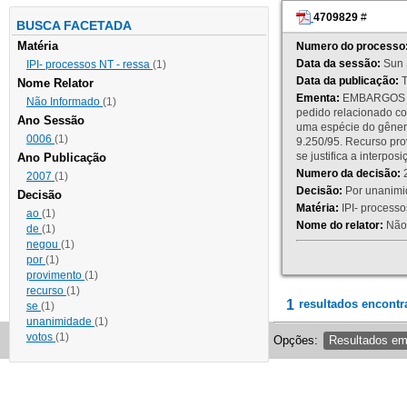
4709829
#
BUSCA FACETADA
Matéria
Numero do processo
Data da sessão:
Sun 
IPI- processos NT - ressa
(1)
Data da publicação:
T
Nome Relator
Ementa:
EMBARGOS DE
Não Informado
(1)
pedido relacionado co
Ano Sessão
uma espécie do gênero
0006
(1)
9.250/95. Recurso p
se justifica a interp
Ano Publicação
Numero da decisão:
2
2007
(1)
Decisão:
Por unanimid
Decisão
Matéria:
IPI- processos
ao
(1)
Nome do relator:
Não 
de
(1)
negou
(1)
por
(1)
provimento
(1)
recurso
(1)
1
resultados encontr
se
(1)
unanimidade
(1)
votos
(1)
Opções:
Resultados e