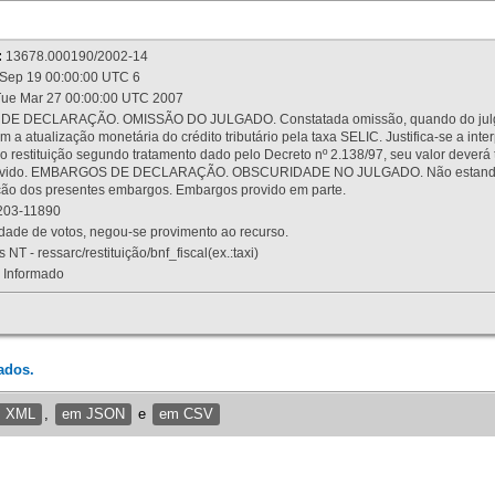
:
13678.000190/2002-14
Sep 19 00:00:00 UTC 6
ue Mar 27 00:00:00 UTC 2007
 DECLARAÇÃO. OMISSÃO DO JULGADO. Constatada omissão, quando do julgamen
m a atualização monetária do crédito tributário pela taxa SELIC. Justifica-se a 
 restituição segundo tratamento dado pelo Decreto nº 2.138/97, seu valor deverá 
rovido. EMBARGOS DE DECLARAÇÃO. OBSCURIDADE NO JULGADO. Não estando dev
osição dos presentes embargos. Embargos provido em parte.
03-11890
ade de votos, negou-se provimento ao recurso.
 NT - ressarc/restituição/bnf_fiscal(ex.:taxi)
Informado
ados.
m XML
,
em JSON
e
em CSV