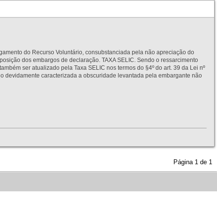
to do Recurso Voluntário, consubstanciada pela não apreciação do
interposição dos embargos de declaração. TAXA SELIC. Sendo o ressarcimento
também ser atualizado pela Taxa SELIC nos termos do §4º do art. 39 da Lei nº
idamente caracterizada a obscuridade levantada pela embargante não
Página
1
de
1