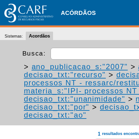
ACÓRDÃOS
Acordãos
Sistemas:
Busca:
>
ano_publicacao_s:"2007"
>
decisao_txt:"recurso"
>
decis
processos NT - ressarc/restitu
materia_s:"IPI- processos NT -
decisao_txt:"unanimidade"
>
decisao_txt:"por"
>
decisao_t
decisao_txt:"ao"
1
resultados encont