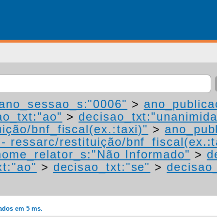
ano_sessao_s:"0006"
>
ano_publica
ao_txt:"ao"
>
decisao_txt:"unanimid
ição/bnf_fiscal(ex.:taxi)"
>
ano_publ
 ressarc/restituição/bnf_fiscal(ex.:t
nome_relator_s:"Não Informado"
>
d
xt:"ao"
>
decisao_txt:"se"
>
decisao_
rados em 5 ms.