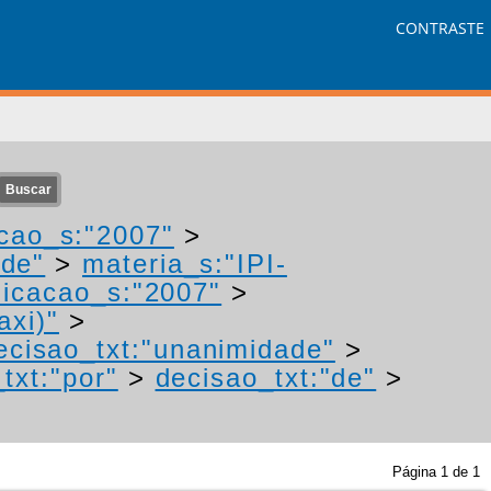
CONTRASTE
cao_s:"2007"
>
ade"
>
materia_s:"IPI-
icacao_s:"2007"
>
axi)"
>
ecisao_txt:"unanimidade"
>
txt:"por"
>
decisao_txt:"de"
>
Página
1
de
1