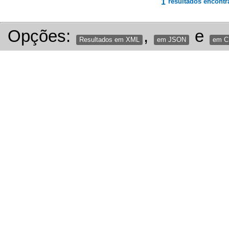
1
resultados encontr
Opções:
,
e
Resultados em XML
em JSON
em 