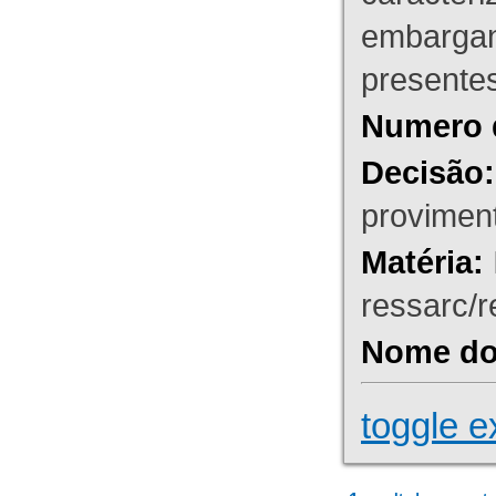
embargant
presente
Numero 
Decisão:
proviment
Matéria:
ressarc/re
Nome do 
toggle e