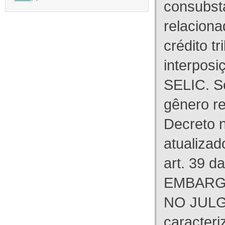
consubst
relaciona
crédito tr
interpos
SELIC. S
gênero re
Decreto n
atualizad
art. 39 d
EMBARG
NO JULG
caracteri