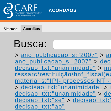
ACÓRDÃOS
Acordãos
Sistemas:
Busca:
>
ano_publicacao_s:"2007"
>
a
ano_publicacao_s:"2007"
>
dec
decisao_txt:"unanimidade"
>
ma
ressarc/restituição/bnf_fiscal(ex
materia_s:"IPI- processos NT - r
>
decisao_txt:"unanimidade"
>
decisao_txt:"unanimidade"
>
de
decisao_txt:"se"
>
decisao_txt:
decisao_txt:"ao"