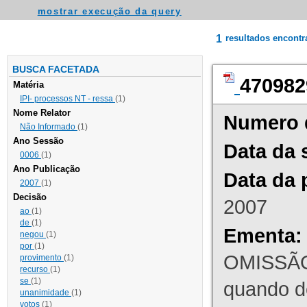
mostrar execução da query
1
resultados encont
BUSCA FACETADA
470982
Matéria
IPI- processos NT - ressa
(1)
Nome Relator
Numero 
Não Informado
(1)
Ano Sessão
Data da 
0006
(1)
Ano Publicação
Data da 
2007
(1)
Decisão
2007
ao
(1)
de
(1)
Ementa:
negou
(1)
por
(1)
OMISSÃO
provimento
(1)
recurso
(1)
se
(1)
quando d
unanimidade
(1)
votos
(1)