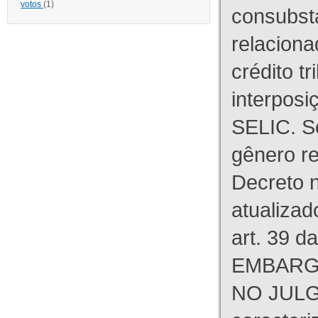
votos
(1)
consubst
relaciona
crédito tr
interpos
SELIC. S
gênero re
Decreto n
atualizad
art. 39 d
EMBARG
NO JULG