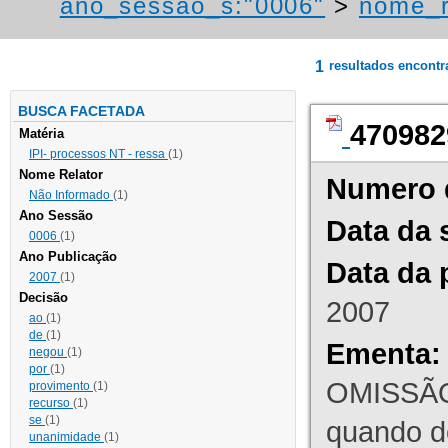
ano_sessao_s:"0006"
>
nome_r
1
resultados encont
BUSCA FACETADA
470982
Matéria
IPI- processos NT - ressa
(1)
Nome Relator
Numero 
Não Informado
(1)
Ano Sessão
Data da 
0006
(1)
Ano Publicação
Data da 
2007
(1)
Decisão
2007
ao
(1)
de
(1)
Ementa:
negou
(1)
por
(1)
OMISSÃO
provimento
(1)
recurso
(1)
se
(1)
quando d
unanimidade
(1)