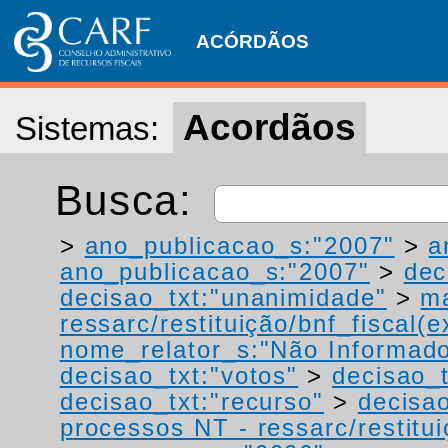
ACÓRDÃOS
Acordãos
Sistemas:
Busca:
>
ano_publicacao_s:"2007"
>
a
ano_publicacao_s:"2007"
>
dec
decisao_txt:"unanimidade"
>
ma
ressarc/restituição/bnf_fiscal(ex
nome_relator_s:"Não Informad
decisao_txt:"votos"
>
decisao_t
decisao_txt:"recurso"
>
decisao
processos NT - ressarc/restituiç