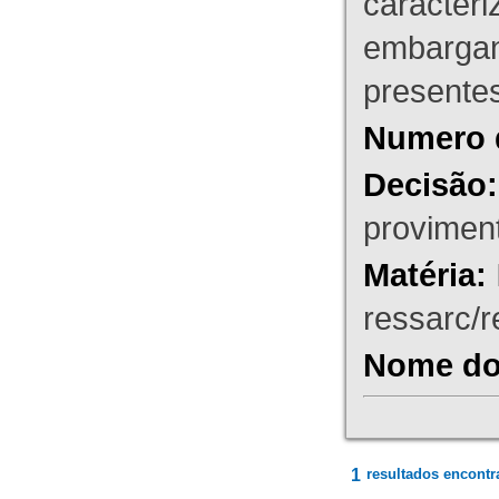
caracteri
embargant
presente
Numero 
Decisão:
proviment
Matéria:
ressarc/re
Nome do 
1
resultados encontr