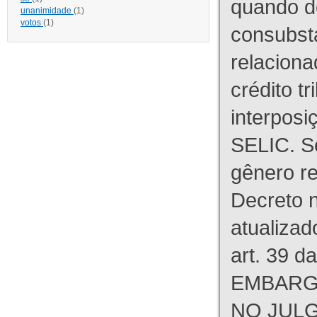
quando d
unanimidade
(1)
votos
(1)
consubst
relaciona
crédito tr
interpos
SELIC. S
gênero re
Decreto n
atualizad
art. 39 d
EMBARG
NO JULG