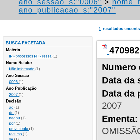
ano_sessao_s:"0006"
>
nome_r
ano_publicacao_s:"2007"
1
resultados encont
BUSCA FACETADA
470982
Matéria
IPI- processos NT - ressa
(1)
Nome Relator
Numero 
Não Informado
(1)
Ano Sessão
Data da 
0006
(1)
Ano Publicação
Data da 
2007
(1)
Decisão
2007
ao
(1)
de
(1)
Ementa:
negou
(1)
por
(1)
OMISSÃO
provimento
(1)
recurso
(1)
se
(1)