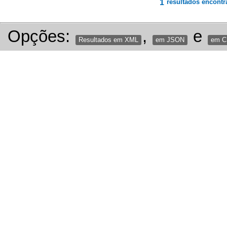
1
resultados encontr
Opções:
,
e
Resultados em XML
em JSON
em 