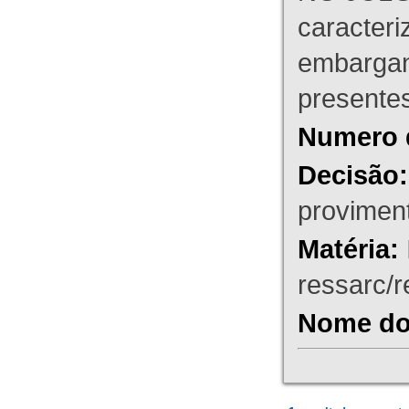
caracteri
embargant
presente
Numero 
Decisão:
proviment
Matéria:
ressarc/re
Nome do 