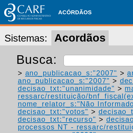
ACÓRDÃOS
Acordãos
Sistemas:
Busca:
>
ano_publicacao_s:"2007"
>
a
ano_publicacao_s:"2007"
>
dec
decisao_txt:"unanimidade"
>
ma
ressarc/restituição/bnf_fiscal(ex
nome_relator_s:"Não Informad
decisao_txt:"votos"
>
decisao_t
decisao_txt:"recurso"
>
decisao
processos NT - ressarc/restituiç