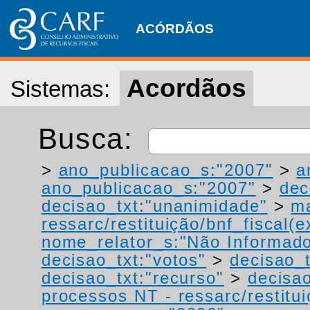
ACÓRDÃOS
Acordãos
Sistemas:
Busca:
>
ano_publicacao_s:"2007"
>
a
ano_publicacao_s:"2007"
>
dec
decisao_txt:"unanimidade"
>
ma
ressarc/restituição/bnf_fiscal(ex
nome_relator_s:"Não Informad
decisao_txt:"votos"
>
decisao_t
decisao_txt:"recurso"
>
decisao
processos NT - ressarc/restituiç