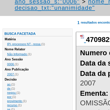
ano_sessao_s:"0006"
>
nome_r
decisao_txt:"unanimidade"
1
resultados encont
BUSCA FACETADA
470982
Matéria
IPI- processos NT - ressa
(1)
Nome Relator
Numero 
Não Informado
(1)
Ano Sessão
Data da 
0006
(1)
Ano Publicação
Data da 
2007
(1)
Decisão
2007
ao
(1)
de
(1)
Ementa:
negou
(1)
por
(1)
OMISSÃO
provimento
(1)
recurso
(1)
se
(1)