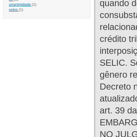
quando d
unanimidade
(1)
votos
(1)
consubst
relaciona
crédito tr
interpos
SELIC. S
gênero re
Decreto n
atualizad
art. 39 d
EMBARG
NO JULG