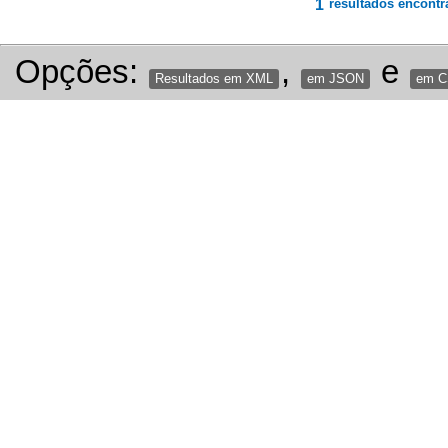
1
resultados encontr
Opções:
,
e
Resultados em XML
em JSON
em 