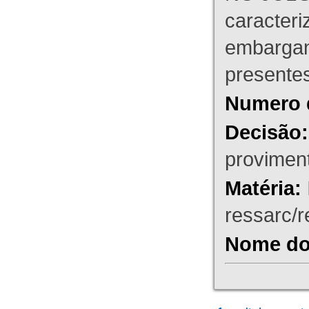
caracteri
embargant
presente
Numero 
Decisão:
proviment
Matéria:
ressarc/re
Nome do 