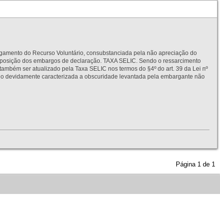
to do Recurso Voluntário, consubstanciada pela não apreciação do
interposição dos embargos de declaração. TAXA SELIC. Sendo o ressarcimento
também ser atualizado pela Taxa SELIC nos termos do §4º do art. 39 da Lei nº
idamente caracterizada a obscuridade levantada pela embargante não
Página
1
de
1