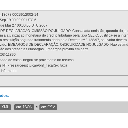
:
13678.000190/2002-14
Sep 19 00:00:00 UTC 6
ue Mar 27 00:00:00 UTC 2007
 DECLARAÇÃO. OMISSÃO DO JULGADO. Constatada omissão, quando do julgamen
m a atualização monetária do crédito tributário pela taxa SELIC. Justifica-se a 
 restituição segundo tratamento dado pelo Decreto nº 2.138/97, seu valor deverá 
rovido. EMBARGOS DE DECLARAÇÃO. OBSCURIDADE NO JULGADO. Não estando dev
osição dos presentes embargos. Embargos provido em parte.
03-11890
ade de votos, negou-se provimento ao recurso.
 NT - ressarc/restituição/bnf_fiscal(ex.:taxi)
Informado
ados.
m XML
,
em JSON
e
em CSV