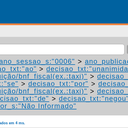
ano_sessao_s:"0006"
>
ano_publica
ao_txt:"ao"
>
decisao_txt:"unanimid
ição/bnf_fiscal(ex.:taxi)"
>
decisao_
t:"se"
>
decisao_txt:"por"
>
decisao_
ição/bnf_fiscal(ex.:taxi)"
>
decisao_
cisao_txt:"de"
>
decisao_txt:"negou
or_s:"Não Informado"
rados em 4 ms.