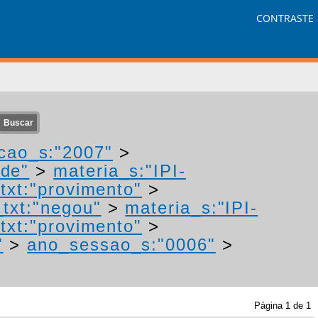
CONTRASTE
cao_s:"2007"
>
ade"
>
materia_s:"IPI-
txt:"provimento"
>
txt:"negou"
>
materia_s:"IPI-
txt:"provimento"
>
"
>
ano_sessao_s:"0006"
>
Página
1
de
1