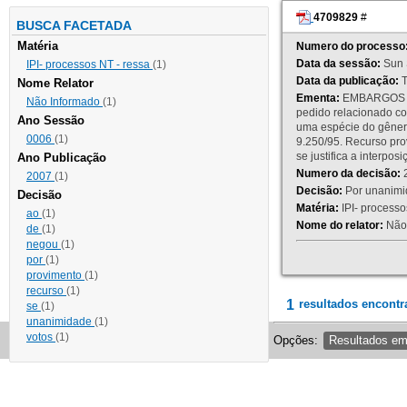
4709829
#
BUSCA FACETADA
Matéria
Numero do processo
Data da sessão:
Sun 
IPI- processos NT - ressa
(1)
Data da publicação:
T
Nome Relator
Ementa:
EMBARGOS DE
Não Informado
(1)
pedido relacionado co
Ano Sessão
uma espécie do gênero
0006
(1)
9.250/95. Recurso p
se justifica a interp
Ano Publicação
Numero da decisão:
2
2007
(1)
Decisão:
Por unanimid
Decisão
Matéria:
IPI- processos
ao
(1)
Nome do relator:
Não 
de
(1)
negou
(1)
por
(1)
provimento
(1)
recurso
(1)
1
resultados encontr
se
(1)
unanimidade
(1)
votos
(1)
Opções:
Resultados e