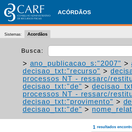
ACÓRDÃOS
Acordãos
Sistemas:
Busca:
>
ano_publicacao_s:"2007"
>
decisao_txt:"recurso"
>
decis
processos NT - ressarc/restitu
decisao_txt:"de"
>
decisao_tx
processos NT - ressarc/restitu
decisao_txt:"provimento"
>
de
decisao_txt:"de"
>
nome_relat
1
resultados encont