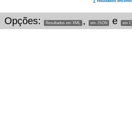
1
resultados encontr
Opções:
,
e
Resultados em XML
em JSON
em 