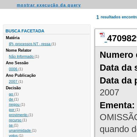
mostrar execução da query
1
resultados encont
BUSCA FACETADA
470982
Matéria
IPI- processos NT - ressa
(1)
Nome Relator
Numero 
Não Informado
(1)
Ano Sessão
Data da 
0006
(1)
Ano Publicação
Data da 
2007
(1)
Decisão
2007
ao
(1)
de
(1)
Ementa:
negou
(1)
por
(1)
OMISSÃO
provimento
(1)
recurso
(1)
se
(1)
quando d
unanimidade
(1)
votos
(1)