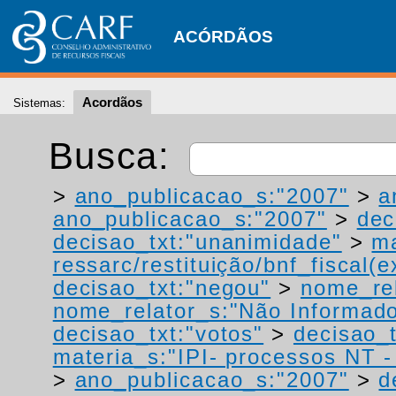
ACÓRDÃOS
Acordãos
Sistemas:
Busca:
>
ano_publicacao_s:"2007"
>
a
ano_publicacao_s:"2007"
>
dec
decisao_txt:"unanimidade"
>
ma
ressarc/restituição/bnf_fiscal(ex
decisao_txt:"negou"
>
nome_rel
nome_relator_s:"Não Informad
decisao_txt:"votos"
>
decisao_
materia_s:"IPI- processos NT - r
>
ano_publicacao_s:"2007"
>
d