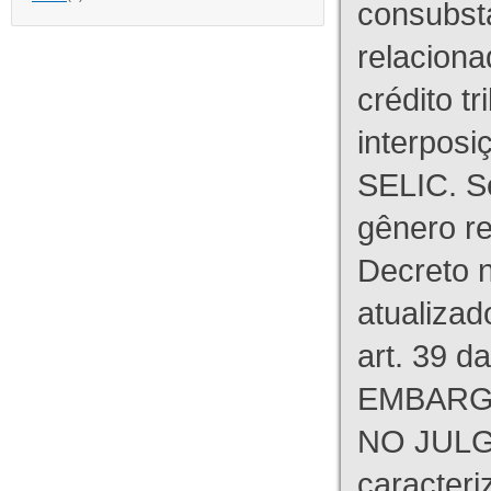
consubst
relaciona
crédito tr
interpos
SELIC. S
gênero re
Decreto n
atualizad
art. 39 d
EMBARG
NO JULG
caracteri