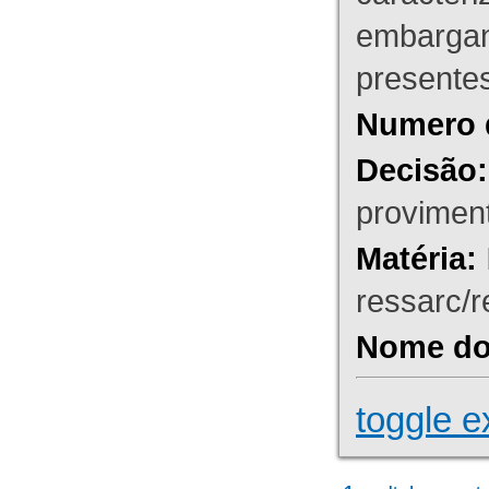
embargant
presente
Numero 
Decisão:
proviment
Matéria:
ressarc/re
Nome do 
toggle e