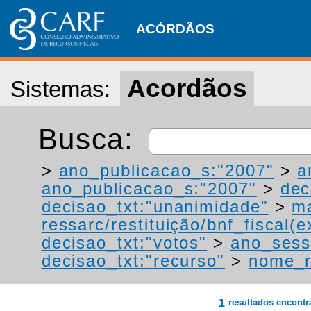
ACÓRDÃOS
Acordãos
Sistemas:
Busca:
>
ano_publicacao_s:"2007"
>
a
ano_publicacao_s:"2007"
>
dec
decisao_txt:"unanimidade"
>
ma
ressarc/restituição/bnf_fiscal(ex
decisao_txt:"votos"
>
ano_sess
decisao_txt:"recurso"
>
nome_r
1
resultados encont