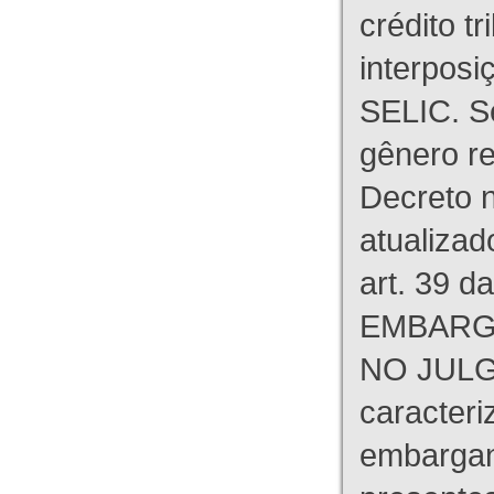
crédito tr
interpos
SELIC. S
gênero re
Decreto n
atualizad
art. 39 d
EMBARG
NO JULG
caracteri
embargant