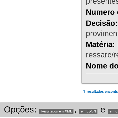
presente
Numero 
Decisão:
proviment
Matéria:
ressarc/re
Nome do 
1
resultados encontr
Opções:
,
e
Resultados em XML
em JSON
em 