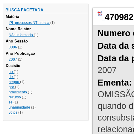
BUSCA FACETADA
470982
Matéria
IPI- processos NT - ressa
(1)
Nome Relator
Numero 
Não Informado
(1)
Ano Sessão
Data da 
0006
(1)
Ano Publicação
Data da 
2007
(1)
Decisão
2007
ao
(1)
de
(1)
Ementa:
negou
(1)
por
(1)
OMISSÃO
provimento
(1)
recurso
(1)
se
(1)
quando d
unanimidade
(1)
votos
(1)
consubst
relaciona