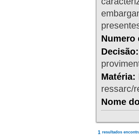
caracteri
embargant
presente
Numero 
Decisão:
proviment
Matéria:
ressarc/re
Nome do 
1
resultados encontr