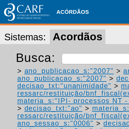
ACÓRDÃOS
Acordãos
Sistemas:
Busca:
>
ano_publicacao_s:"2007"
>
a
ano_publicacao_s:"2007"
>
dec
decisao_txt:"unanimidade"
>
ma
ressarc/restituição/bnf_fiscal(ex
materia_s:"IPI- processos NT - r
>
decisao_txt:"ao"
>
materia_s
ressarc/restituição/bnf_fiscal(ex
ano_sessao_s:"0006"
>
decisao