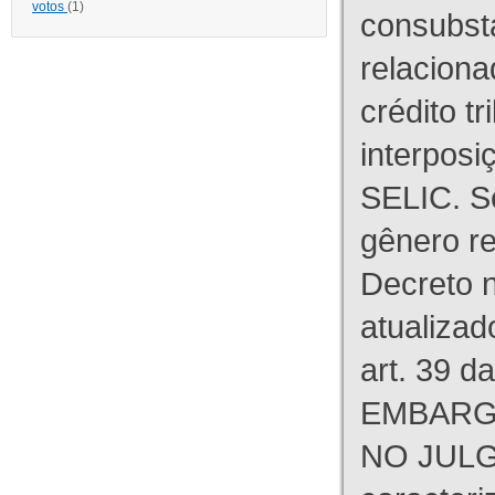
votos
(1)
consubst
relaciona
crédito tr
interpos
SELIC. S
gênero re
Decreto n
atualizad
art. 39 d
EMBARG
NO JULG