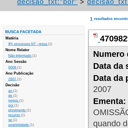
decisao_txt:"por"
>
decisao_txt
1
resultados encont
BUSCA FACETADA
470982
Matéria
IPI- processos NT - ressa
(1)
Nome Relator
Numero 
Não Informado
(1)
Ano Sessão
Data da 
0006
(1)
Ano Publicação
Data da 
2007
(1)
Decisão
2007
ao
(1)
de
(1)
Ementa:
negou
(1)
por
(1)
OMISSÃO
provimento
(1)
recurso
(1)
se
(1)
quando d
unanimidade
(1)