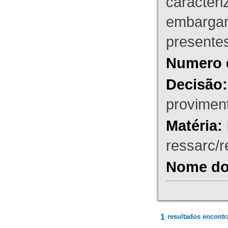
caracteri
embargant
presente
Numero 
Decisão:
proviment
Matéria:
ressarc/re
Nome do 
1
resultados encontr