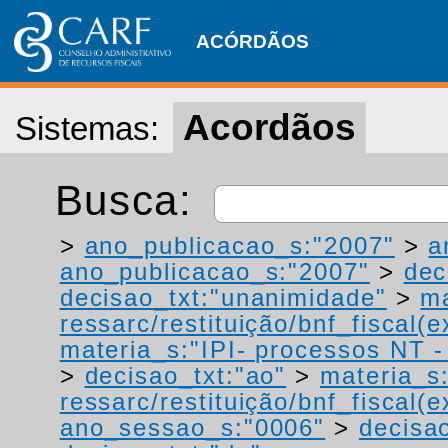
ACÓRDÃOS
Acordãos
Sistemas:
Busca:
>
ano_publicacao_s:"2007"
>
a
ano_publicacao_s:"2007"
>
dec
decisao_txt:"unanimidade"
>
ma
ressarc/restituição/bnf_fiscal(ex
materia_s:"IPI- processos NT - r
>
decisao_txt:"ao"
>
materia_s
ressarc/restituição/bnf_fiscal(ex
ano_sessao_s:"0006"
>
decisao