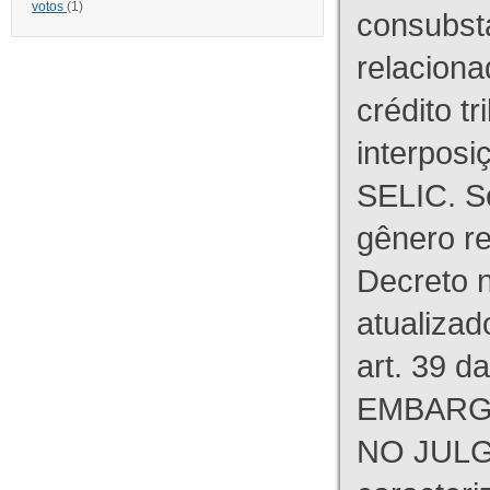
votos
(1)
consubst
relaciona
crédito tr
interpos
SELIC. S
gênero re
Decreto n
atualizad
art. 39 d
EMBARG
NO JULG