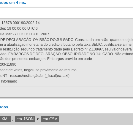
rados em 4 ms.
:
13678.000190/2002-14
Sep 19 00:00:00 UTC 6
ue Mar 27 00:00:00 UTC 2007
 DECLARAÇÃO. OMISSÃO DO JULGADO. Constatada omissão, quando do julgamen
m a atualização monetária do crédito tributário pela taxa SELIC. Justifica-se a 
 restituição segundo tratamento dado pelo Decreto nº 2.138/97, seu valor deverá 
rovido. EMBARGOS DE DECLARAÇÃO. OBSCURIDADE NO JULGADO. Não estando dev
osição dos presentes embargos. Embargos provido em parte.
03-11890
ade de votos, negou-se provimento ao recurso.
 NT - ressarc/restituição/bnf_fiscal(ex.:taxi)
Informado
ados.
m XML
,
em JSON
e
em CSV