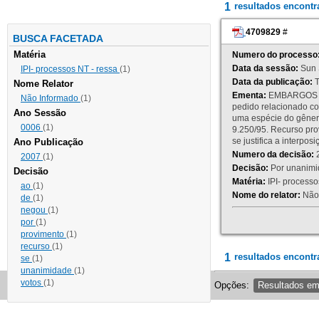
1
resultados encont
4709829
#
BUSCA FACETADA
Matéria
Numero do processo
Data da sessão:
Sun 
IPI- processos NT - ressa
(1)
Data da publicação:
T
Nome Relator
Ementa:
EMBARGOS DE
Não Informado
(1)
pedido relacionado co
Ano Sessão
uma espécie do gênero
0006
(1)
9.250/95. Recurso p
se justifica a interp
Ano Publicação
Numero da decisão:
2
2007
(1)
Decisão:
Por unanimid
Decisão
Matéria:
IPI- processos
ao
(1)
Nome do relator:
Não 
de
(1)
negou
(1)
por
(1)
provimento
(1)
recurso
(1)
1
resultados encontr
se
(1)
unanimidade
(1)
votos
(1)
Opções:
Resultados e