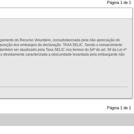
Página
1
de
1
to do Recurso Voluntário, consubstanciada pela não apreciação do
interposição dos embargos de declaração. TAXA SELIC. Sendo o ressarcimento
também ser atualizado pela Taxa SELIC nos termos do §4º do art. 39 da Lei nº
idamente caracterizada a obscuridade levantada pela embargante não
Página
1
de
1