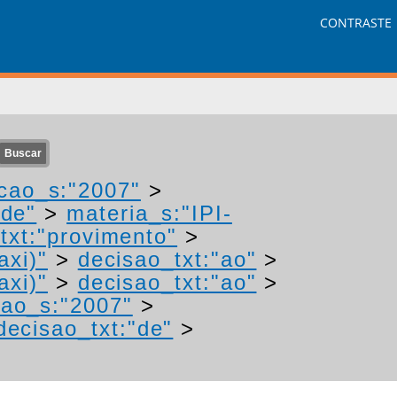
CONTRASTE
cao_s:"2007"
>
ade"
>
materia_s:"IPI-
txt:"provimento"
>
axi)"
>
decisao_txt:"ao"
>
axi)"
>
decisao_txt:"ao"
>
cao_s:"2007"
>
decisao_txt:"de"
>