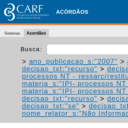
ACÓRDÃOS
Acordãos
Sistemas:
Busca:
>
ano_publicacao_s:"2007"
>
decisao_txt:"recurso"
>
decis
processos NT - ressarc/restitu
materia_s:"IPI- processos NT -
materia_s:"IPI- processos NT -
decisao_txt:"recurso"
>
decis
decisao_txt:"se"
>
decisao_tx
nome_relator_s:"Não Informa