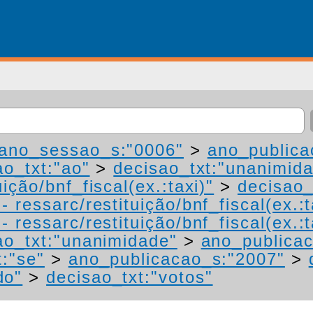
ano_sessao_s:"0006"
>
ano_publica
ao_txt:"ao"
>
decisao_txt:"unanimid
ição/bnf_fiscal(ex.:taxi)"
>
decisao_
 ressarc/restituição/bnf_fiscal(ex.:t
 ressarc/restituição/bnf_fiscal(ex.:t
ao_txt:"unanimidade"
>
ano_publica
t:"se"
>
ano_publicacao_s:"2007"
>
do"
>
decisao_txt:"votos"