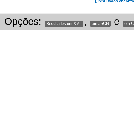
1
resultados encontr
Opções:
,
e
Resultados em XML
em JSON
em 