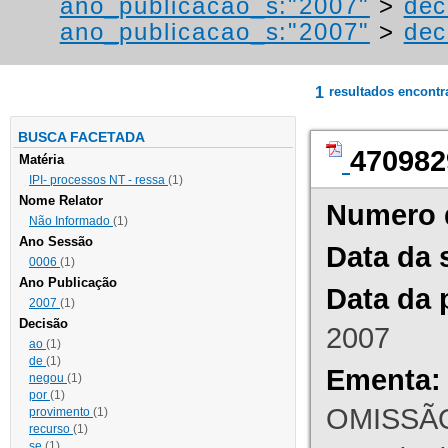
ano_publicacao_s:"2007"
>
dec
ano_publicacao_s:"2007"
>
dec
1
resultados encont
BUSCA FACETADA
470982
Matéria
IPI- processos NT - ressa
(1)
Nome Relator
Numero 
Não Informado
(1)
Ano Sessão
Data da 
0006
(1)
Ano Publicação
Data da 
2007
(1)
Decisão
2007
ao
(1)
de
(1)
Ementa:
negou
(1)
por
(1)
OMISSÃO
provimento
(1)
recurso
(1)
se
(1)