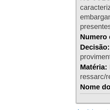
caracteri
embargant
presente
Numero 
Decisão:
proviment
Matéria:
ressarc/re
Nome do 