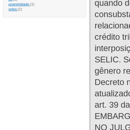
quando d
unanimidade
(1)
votos
(1)
consubst
relaciona
crédito tr
interpos
SELIC. S
gênero re
Decreto n
atualizad
art. 39 d
EMBARG
NO JULG