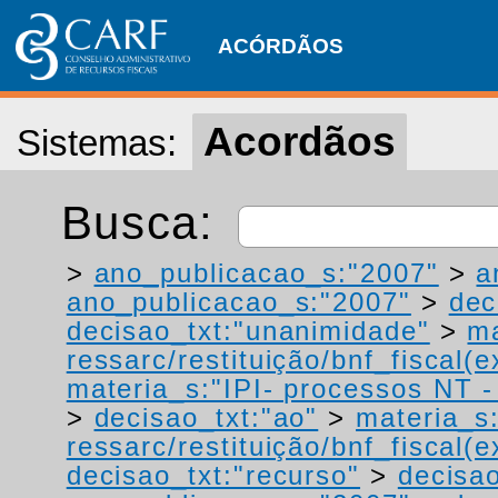
ACÓRDÃOS
Acordãos
Sistemas:
Busca:
>
ano_publicacao_s:"2007"
>
a
ano_publicacao_s:"2007"
>
dec
decisao_txt:"unanimidade"
>
ma
ressarc/restituição/bnf_fiscal(ex
materia_s:"IPI- processos NT - r
>
decisao_txt:"ao"
>
materia_s
ressarc/restituição/bnf_fiscal(ex
decisao_txt:"recurso"
>
decisa