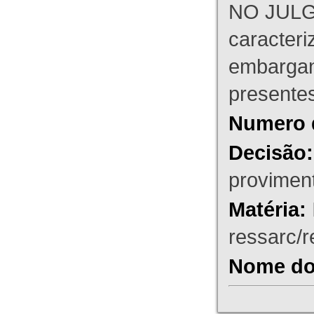
NO JULG
caracteri
embargant
presente
Numero 
Decisão:
proviment
Matéria:
ressarc/re
Nome do 