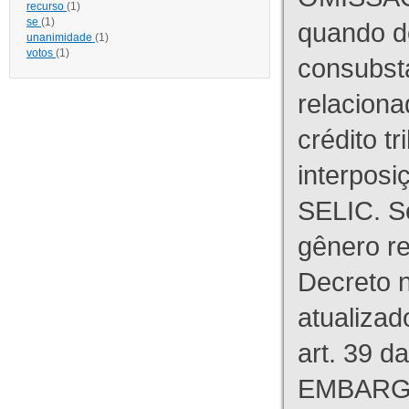
recurso
(1)
se
(1)
quando d
unanimidade
(1)
votos
(1)
consubst
relaciona
crédito tr
interpos
SELIC. S
gênero re
Decreto n
atualizad
art. 39 d
EMBARG