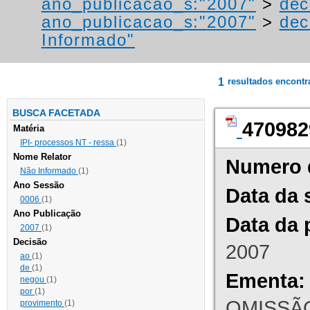
ano_publicacao_s:"2007"
>
dec
ano_publicacao_s:"2007"
>
dec
Informado"
1
resultados encont
BUSCA FACETADA
470982
Matéria
IPI- processos NT - ressa
(1)
Nome Relator
Numero 
Não Informado
(1)
Ano Sessão
Data da 
0006
(1)
Ano Publicação
Data da 
2007
(1)
Decisão
2007
ao
(1)
de
(1)
Ementa:
negou
(1)
por
(1)
OMISSÃO
provimento
(1)