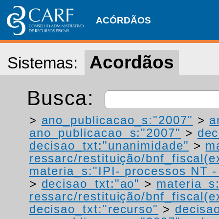
ACÓRDÃOS
Acordãos
Sistemas:
Busca:
>
ano_publicacao_s:"2007"
>
a
ano_publicacao_s:"2007"
>
dec
decisao_txt:"unanimidade"
>
ma
ressarc/restituição/bnf_fiscal(ex
materia_s:"IPI- processos NT - r
>
decisao_txt:"ao"
>
materia_s
ressarc/restituição/bnf_fiscal(ex
decisao_txt:"recurso"
>
decisa