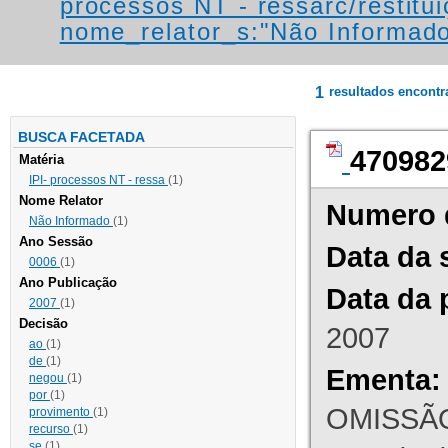
processos NT - ressarc/restituiç
nome_relator_s:"Não Informad
1
resultados encont
BUSCA FACETADA
470982
Matéria
IPI- processos NT - ressa
(1)
Nome Relator
Numero 
Não Informado
(1)
Ano Sessão
Data da 
0006
(1)
Ano Publicação
Data da 
2007
(1)
Decisão
2007
ao
(1)
de
(1)
Ementa:
negou
(1)
por
(1)
OMISSÃO
provimento
(1)
recurso
(1)
se
(1)