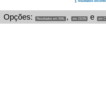
1
resultados encontr
Opções:
,
e
Resultados em XML
em JSON
em 