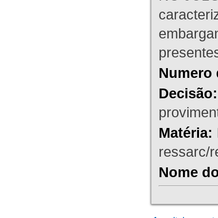
caracteri
embargant
presente
Numero 
Decisão:
proviment
Matéria:
ressarc/re
Nome do 