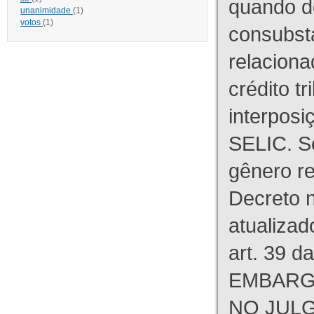
quando d
unanimidade
(1)
votos
(1)
consubst
relaciona
crédito tr
interpos
SELIC. S
gênero re
Decreto n
atualizad
art. 39 d
EMBARG
NO JULG