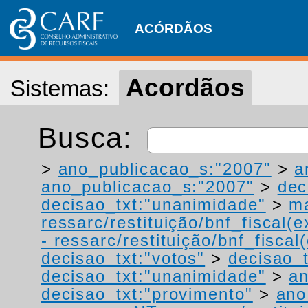
ACÓRDÃOS
Acordãos
Sistemas:
Busca:
>
ano_publicacao_s:"2007"
>
a
ano_publicacao_s:"2007"
>
dec
decisao_txt:"unanimidade"
>
ma
ressarc/restituição/bnf_fiscal(ex
- ressarc/restituição/bnf_fiscal(
decisao_txt:"votos"
>
decisao_t
decisao_txt:"unanimidade"
>
an
decisao_txt:"provimento"
>
ano