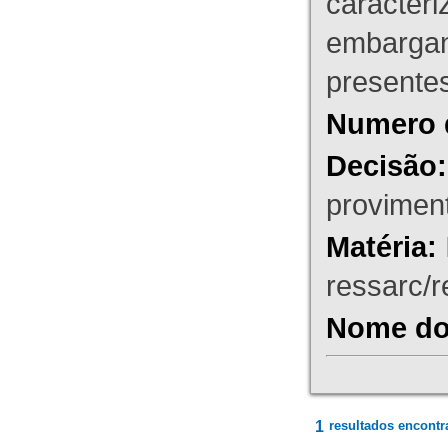
caracteri
embargant
presente
Numero 
Decisão:
proviment
Matéria:
ressarc/re
Nome do 
1
resultados encontr