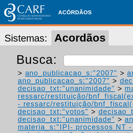
ACÓRDÃOS
Acordãos
Sistemas:
Busca:
>
ano_publicacao_s:"2007"
>
a
ano_publicacao_s:"2007"
>
dec
decisao_txt:"unanimidade"
>
ma
ressarc/restituição/bnf_fiscal(ex
- ressarc/restituição/bnf_fiscal(
decisao_txt:"votos"
>
decisao_t
decisao_txt:"unanimidade"
>
an
materia_s:"IPI- processos NT - r