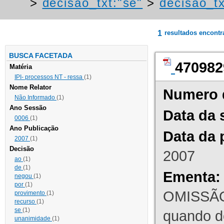
>
decisao_txt:"se"
>
decisao_tx
1
resultados encont
BUSCA FACETADA
470982
Matéria
IPI- processos NT - ressa
(1)
Nome Relator
Numero 
Não Informado
(1)
Ano Sessão
Data da 
0006
(1)
Ano Publicação
Data da 
2007
(1)
Decisão
2007
ao
(1)
de
(1)
Ementa:
negou
(1)
por
(1)
OMISSÃO
provimento
(1)
recurso
(1)
se
(1)
quando d
unanimidade
(1)