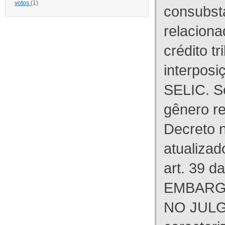
votos
(1)
consubst
relaciona
crédito tr
interpos
SELIC. S
gênero re
Decreto n
atualizad
art. 39 d
EMBARG
NO JULG