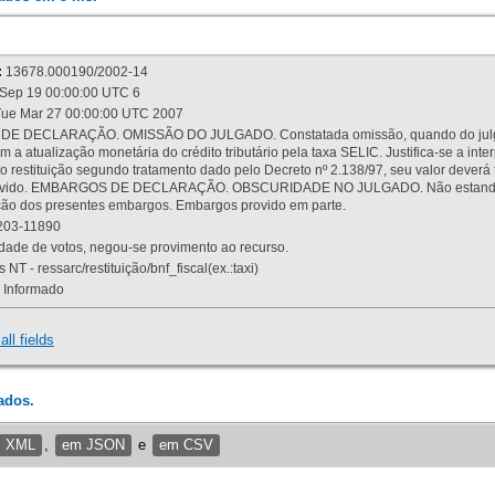
:
13678.000190/2002-14
Sep 19 00:00:00 UTC 6
ue Mar 27 00:00:00 UTC 2007
 DECLARAÇÃO. OMISSÃO DO JULGADO. Constatada omissão, quando do julgamen
m a atualização monetária do crédito tributário pela taxa SELIC. Justifica-se a 
 restituição segundo tratamento dado pelo Decreto nº 2.138/97, seu valor deverá 
rovido. EMBARGOS DE DECLARAÇÃO. OBSCURIDADE NO JULGADO. Não estando dev
osição dos presentes embargos. Embargos provido em parte.
03-11890
ade de votos, negou-se provimento ao recurso.
 NT - ressarc/restituição/bnf_fiscal(ex.:taxi)
Informado
all fields
ados.
m XML
,
em JSON
e
em CSV