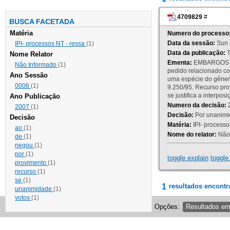
4709829
#
BUSCA FACETADA
Matéria
Numero do processo
Data da sessão:
Sun 
IPI- processos NT - ressa
(1)
Data da publicação:
T
Nome Relator
Ementa:
EMBARGOS DE
Não Informado
(1)
pedido relacionado co
Ano Sessão
uma espécie do gênero
0006
(1)
9.250/95. Recurso p
se justifica a interp
Ano Publicação
Numero da decisão:
2
2007
(1)
Decisão:
Por unanimid
Decisão
Matéria:
IPI- processos
ao
(1)
Nome do relator:
Não 
de
(1)
negou
(1)
por
(1)
toggle explain
toggle 
provimento
(1)
recurso
(1)
se
(1)
1
resultados encontr
unanimidade
(1)
votos
(1)
Opções:
Resultados e