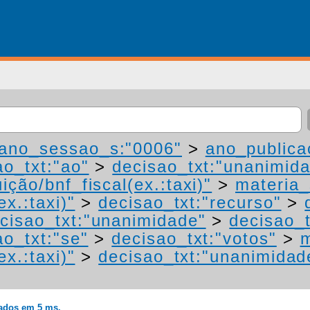
ano_sessao_s:"0006"
>
ano_publica
ao_txt:"ao"
>
decisao_txt:"unanimid
ição/bnf_fiscal(ex.:taxi)"
>
materia_
ex.:taxi)"
>
decisao_txt:"recurso"
>
cisao_txt:"unanimidade"
>
decisao_t
ao_txt:"se"
>
decisao_txt:"votos"
>
m
ex.:taxi)"
>
decisao_txt:"unanimidad
rados em 5 ms.