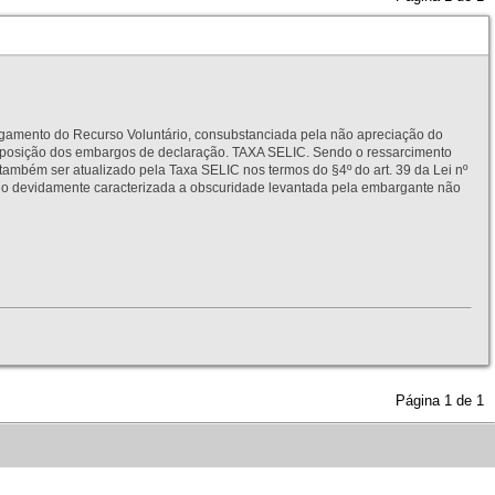
to do Recurso Voluntário, consubstanciada pela não apreciação do
interposição dos embargos de declaração. TAXA SELIC. Sendo o ressarcimento
também ser atualizado pela Taxa SELIC nos termos do §4º do art. 39 da Lei nº
idamente caracterizada a obscuridade levantada pela embargante não
Página
1
de
1