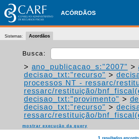
ACÓRDÃOS
Acordãos
Sistemas:
Busca:
>
ano_publicacao_s:"2007"
>
decisao_txt:"recurso"
>
decis
processos NT - ressarc/restitu
ressarc/restituição/bnf_fiscal(
decisao_txt:"provimento"
>
de
decisao_txt:"recurso"
>
decis
ressarc/restituição/bnf_fiscal(
mostrar execução da query
1
resultados encont