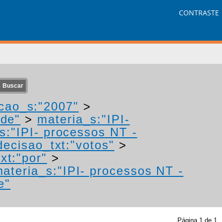
CONTRASTE
cao_s:"2007"
>
ade"
>
materia_s:"IPI-
s:"IPI- processos NT -
decisao_txt:"votos"
>
xt:"por"
>
ateria_s:"IPI- processos NT -
e"
Página
1
de
1