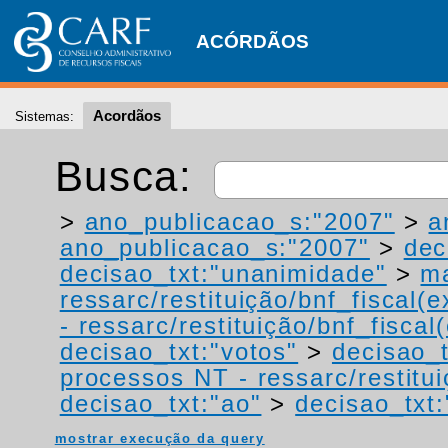
ACÓRDÃOS
Acordãos
Sistemas:
Busca:
>
ano_publicacao_s:"2007"
>
a
ano_publicacao_s:"2007"
>
dec
decisao_txt:"unanimidade"
>
ma
ressarc/restituição/bnf_fiscal(ex
- ressarc/restituição/bnf_fiscal(
decisao_txt:"votos"
>
decisao_t
processos NT - ressarc/restituiç
decisao_txt:"ao"
>
decisao_txt:
mostrar execução da query