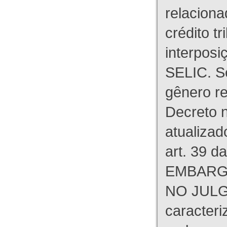
relaciona
crédito tr
interpos
SELIC. S
gênero re
Decreto n
atualizad
art. 39 d
EMBARG
NO JULG
caracteri