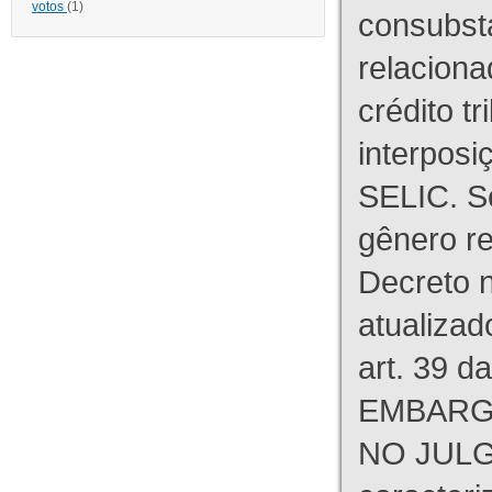
votos
(1)
consubst
relaciona
crédito tr
interpos
SELIC. S
gênero re
Decreto n
atualizad
art. 39 d
EMBARG
NO JULG