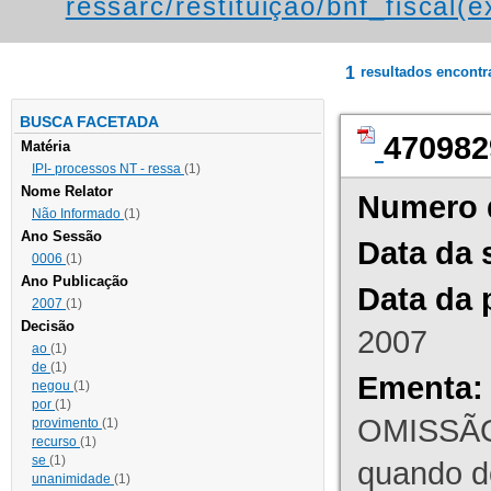
ressarc/restituição/bnf_fiscal(ex
1
resultados encont
BUSCA FACETADA
470982
Matéria
IPI- processos NT - ressa
(1)
Nome Relator
Numero 
Não Informado
(1)
Ano Sessão
Data da 
0006
(1)
Ano Publicação
Data da 
2007
(1)
Decisão
2007
ao
(1)
de
(1)
Ementa:
negou
(1)
por
(1)
OMISSÃO
provimento
(1)
recurso
(1)
se
(1)
quando d
unanimidade
(1)