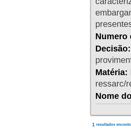
caracteri
embargant
presente
Numero 
Decisão:
proviment
Matéria:
ressarc/re
Nome do 
1
resultados encontr