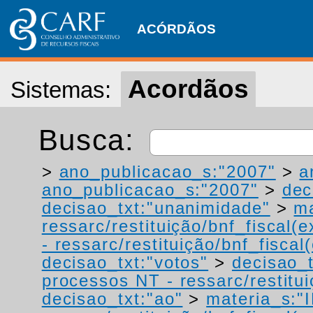
ACÓRDÃOS
Acordãos
Sistemas:
Busca:
>
ano_publicacao_s:"2007"
>
a
ano_publicacao_s:"2007"
>
dec
decisao_txt:"unanimidade"
>
ma
ressarc/restituição/bnf_fiscal(ex
- ressarc/restituição/bnf_fiscal(
decisao_txt:"votos"
>
decisao_t
processos NT - ressarc/restituiç
decisao_txt:"ao"
>
materia_s:"