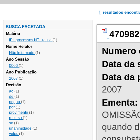
1
resultados encont
BUSCA FACETADA
470982
Matéria
IPI- processos NT - ressa
(1)
Nome Relator
Numero 
Não Informado
(1)
Ano Sessão
Data da 
0006
(1)
Ano Publicação
Data da 
2007
(1)
Decisão
2007
ao
(1)
de
(1)
Ementa:
negou
(1)
por
(1)
OMISSÃO
provimento
(1)
recurso
(1)
se
(1)
quando d
unanimidade
(1)
votos
(1)
consubst