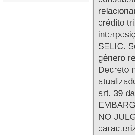
relaciona
crédito tr
interpos
SELIC. S
gênero re
Decreto n
atualizad
art. 39 d
EMBARG
NO JULG
caracteri