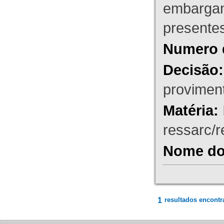
embargant
presente
Numero 
Decisão:
proviment
Matéria:
ressarc/re
Nome do 
1
resultados encontr