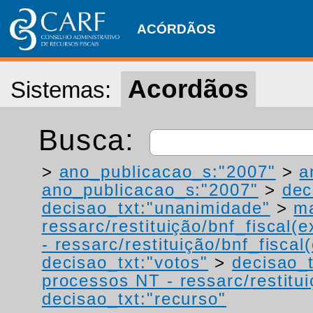
ACÓRDÃOS
Acordãos
Sistemas:
Busca:
>
ano_publicacao_s:"2007"
>
a
ano_publicacao_s:"2007"
>
dec
decisao_txt:"unanimidade"
>
ma
ressarc/restituição/bnf_fiscal(ex
- ressarc/restituição/bnf_fiscal(
decisao_txt:"votos"
>
decisao_t
processos NT - ressarc/restituiç
decisao_txt:"recurso"