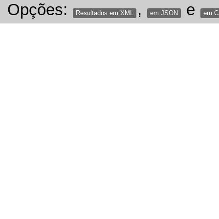
Opções:
,
e
Resultados em XML
em JSON
em 