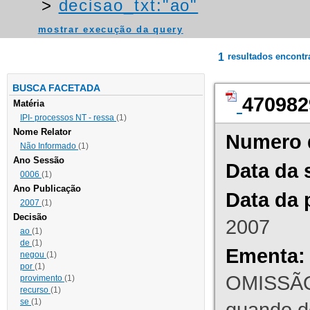
>
decisao_txt:"ao"
mostrar execução da query
1
resultados encont
BUSCA FACETADA
470982
Matéria
IPI- processos NT - ressa
(1)
Nome Relator
Numero 
Não Informado
(1)
Ano Sessão
Data da 
0006
(1)
Ano Publicação
Data da 
2007
(1)
Decisão
2007
ao
(1)
de
(1)
Ementa:
negou
(1)
por
(1)
OMISSÃO
provimento
(1)
recurso
(1)
se
(1)
quando d