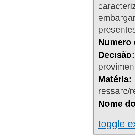
caracteri
embargant
presente
Numero 
Decisão:
proviment
Matéria:
ressarc/re
Nome do 
toggle e