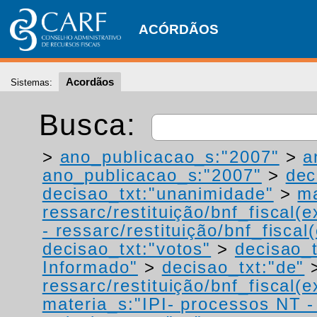
ACÓRDÃOS
Acordãos
Sistemas:
Busca:
>
ano_publicacao_s:"2007"
>
a
ano_publicacao_s:"2007"
>
dec
decisao_txt:"unanimidade"
>
ma
ressarc/restituição/bnf_fiscal(ex
- ressarc/restituição/bnf_fiscal(
decisao_txt:"votos"
>
decisao_t
Informado"
>
decisao_txt:"de"
ressarc/restituição/bnf_fiscal(ex
materia_s:"IPI- processos NT - r