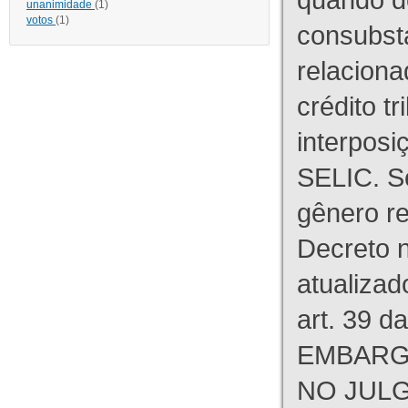
unanimidade
(1)
votos
(1)
consubst
relaciona
crédito tr
interpos
SELIC. S
gênero re
Decreto n
atualizad
art. 39 d
EMBARG
NO JULG