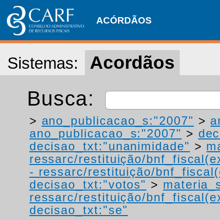
ACÓRDÃOS
Acordãos
Sistemas:
Busca:
>
ano_publicacao_s:"2007"
>
a
ano_publicacao_s:"2007"
>
dec
decisao_txt:"unanimidade"
>
ma
ressarc/restituição/bnf_fiscal(ex
- ressarc/restituição/bnf_fiscal(
decisao_txt:"votos"
>
materia_s
ressarc/restituição/bnf_fiscal(ex
decisao_txt:"se"