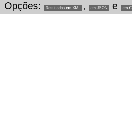
Opções:
,
e
Resultados em XML
em JSON
em 