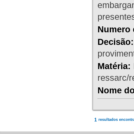
embargant
presente
Numero 
Decisão:
proviment
Matéria:
ressarc/re
Nome do 
1
resultados encontr