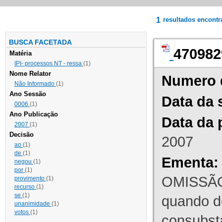
1
resultados encont
BUSCA FACETADA
470982
Matéria
IPI- processos NT - ressa
(1)
Nome Relator
Numero 
Não Informado
(1)
Ano Sessão
Data da 
0006
(1)
Ano Publicação
Data da 
2007
(1)
Decisão
2007
ao
(1)
de
(1)
Ementa:
negou
(1)
por
(1)
OMISSÃO
provimento
(1)
recurso
(1)
se
(1)
quando d
unanimidade
(1)
votos
(1)
consubst