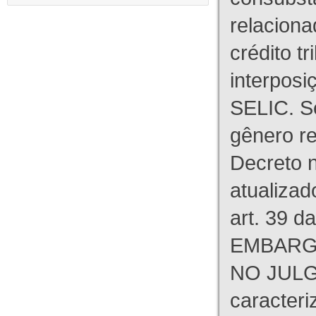
relaciona
crédito tr
interpos
SELIC. S
gênero re
Decreto n
atualizad
art. 39 d
EMBARG
NO JULG
caracteri