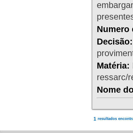
embargant
presente
Numero 
Decisão:
proviment
Matéria:
ressarc/re
Nome do 
1
resultados encontr