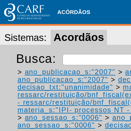
ACÓRDÃOS
Acordãos
Sistemas:
Busca:
>
ano_publicacao_s:"2007"
>
a
ano_publicacao_s:"2007"
>
dec
decisao_txt:"unanimidade"
>
ma
ressarc/restituição/bnf_fiscal(ex
- ressarc/restituição/bnf_fiscal(
materia_s:"IPI- processos NT - r
>
ano_sessao_s:"0006"
>
ano_
ano_sessao_s:"0006"
>
decisao