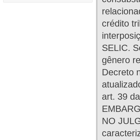
relaciona
crédito tr
interpos
SELIC. S
gênero re
Decreto n
atualizad
art. 39 d
EMBARG
NO JULG
caracteri