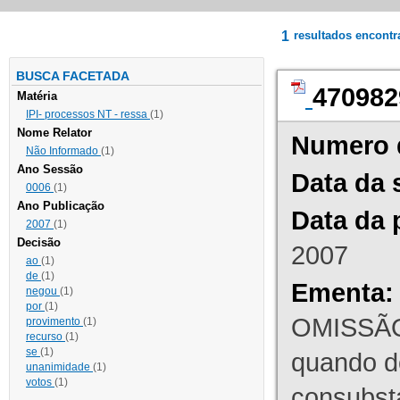
1
resultados encont
BUSCA FACETADA
470982
Matéria
IPI- processos NT - ressa
(1)
Nome Relator
Numero 
Não Informado
(1)
Ano Sessão
Data da 
0006
(1)
Ano Publicação
Data da 
2007
(1)
Decisão
2007
ao
(1)
de
(1)
Ementa:
negou
(1)
por
(1)
OMISSÃO
provimento
(1)
recurso
(1)
se
(1)
quando d
unanimidade
(1)
votos
(1)
consubst