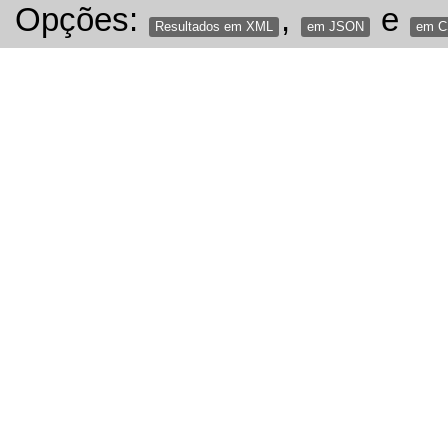
Opções:
,
e
Resultados em XML
em JSON
em 