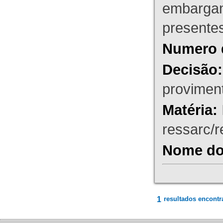
embargant
presente
Numero 
Decisão:
proviment
Matéria:
ressarc/re
Nome do 
1
resultados encontr