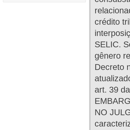
relaciona
crédito tr
interpos
SELIC. S
gênero re
Decreto n
atualizad
art. 39 d
EMBARG
NO JULG
caracteri