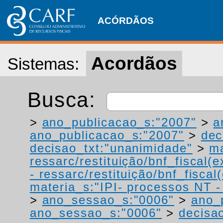
ACÓRDÃOS
Acordãos
Sistemas:
Busca:
>
ano_publicacao_s:"2007"
>
a
ano_publicacao_s:"2007"
>
dec
decisao_txt:"unanimidade"
>
ma
ressarc/restituição/bnf_fiscal(ex
- ressarc/restituição/bnf_fiscal(
materia_s:"IPI- processos NT - r
>
ano_sessao_s:"0006"
>
ano_
ano_sessao_s:"0006"
>
decisao