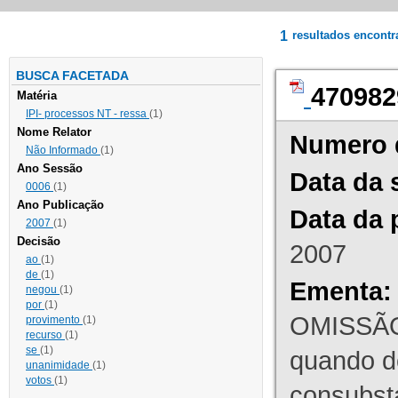
1
resultados encont
BUSCA FACETADA
470982
Matéria
IPI- processos NT - ressa
(1)
Nome Relator
Numero 
Não Informado
(1)
Ano Sessão
Data da 
0006
(1)
Ano Publicação
Data da 
2007
(1)
Decisão
2007
ao
(1)
de
(1)
Ementa:
negou
(1)
por
(1)
OMISSÃO
provimento
(1)
recurso
(1)
se
(1)
quando d
unanimidade
(1)
votos
(1)
consubst