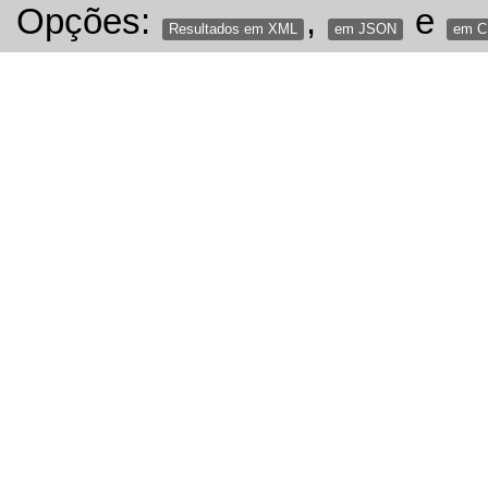
Opções:
,
e
Resultados em XML
em JSON
em 