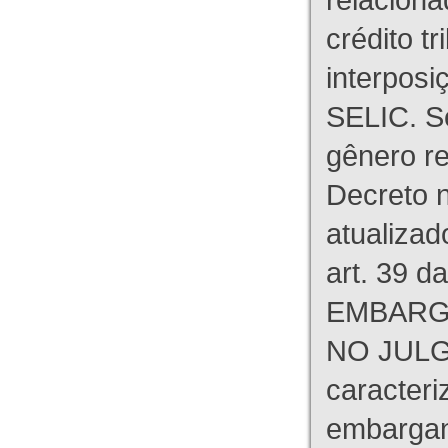
crédito tr
interpos
SELIC. S
gênero re
Decreto n
atualizad
art. 39 d
EMBARG
NO JULG
caracteri
embargant