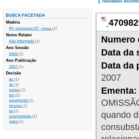
1
resultados encont
BUSCA FACETADA
470982
Matéria
IPI- processos NT - ressa
(1)
Nome Relator
Numero 
Não Informado
(1)
Ano Sessão
Data da 
0006
(1)
Ano Publicação
Data da 
2007
(1)
Decisão
2007
ao
(1)
de
(1)
Ementa:
negou
(1)
por
(1)
OMISSÃO
provimento
(1)
recurso
(1)
se
(1)
quando d
unanimidade
(1)
votos
(1)
consubst
relaciona