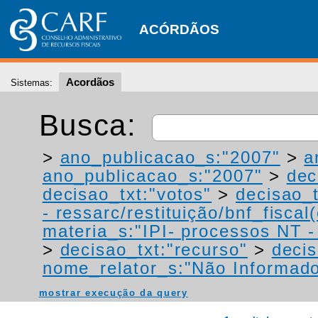
ACÓRDÃOS
Acordãos
Sistemas:
Busca:
>
ano_publicacao_s:"2007"
>
a
ano_publicacao_s:"2007"
>
dec
decisao_txt:"votos"
>
decisao_t
- ressarc/restituição/bnf_fiscal(
materia_s:"IPI- processos NT - r
>
decisao_txt:"recurso"
>
decis
nome_relator_s:"Não Informad
mostrar execução da query