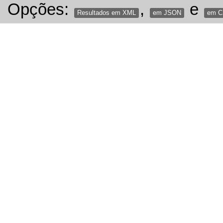
Opções:
,
e
Resultados em XML
em JSON
em 