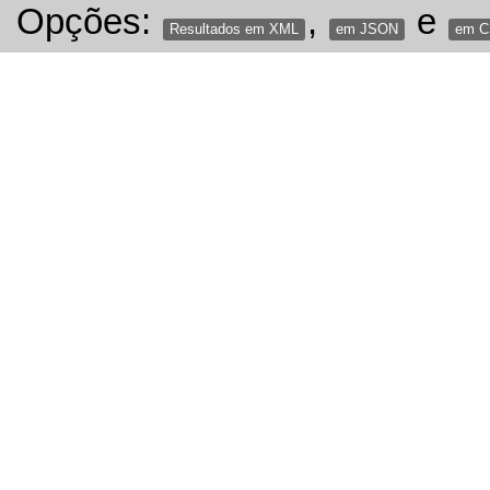
Opções:
,
e
Resultados em XML
em JSON
em 