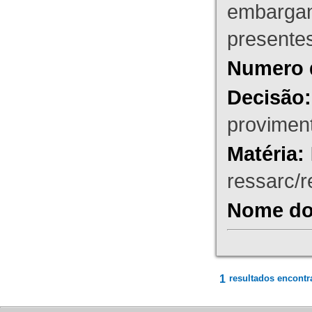
embargant
presente
Numero 
Decisão:
proviment
Matéria:
ressarc/re
Nome do 
1
resultados encontr