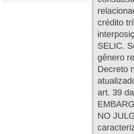
relaciona
crédito tr
interpos
SELIC. S
gênero re
Decreto n
atualizad
art. 39 d
EMBARG
NO JULG
caracteri