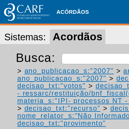
ACÓRDÃOS
Acordãos
Sistemas:
Busca:
>
ano_publicacao_s:"2007"
>
a
ano_publicacao_s:"2007"
>
dec
decisao_txt:"votos"
>
decisao_t
- ressarc/restituição/bnf_fiscal(
materia_s:"IPI- processos NT - r
>
decisao_txt:"recurso"
>
decis
nome_relator_s:"Não Informad
decisao_txt:"provimento"