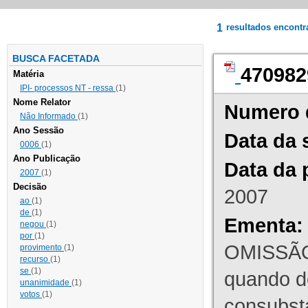
1
resultados encont
BUSCA FACETADA
470982
Matéria
IPI- processos NT - ressa
(1)
Nome Relator
Numero 
Não Informado
(1)
Ano Sessão
Data da 
0006
(1)
Ano Publicação
Data da 
2007
(1)
Decisão
2007
ao
(1)
de
(1)
Ementa:
negou
(1)
por
(1)
OMISSÃO
provimento
(1)
recurso
(1)
se
(1)
quando d
unanimidade
(1)
votos
(1)
consubst