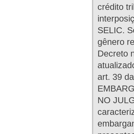
crédito tr
interpos
SELIC. S
gênero re
Decreto n
atualizad
art. 39 d
EMBARG
NO JULG
caracteri
embargant