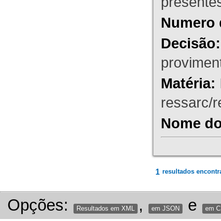
presente
Numero 
Decisão:
proviment
Matéria:
ressarc/re
Nome do 
1
resultados encontr
Opções:
,
e
Resultados em XML
em JSON
em 