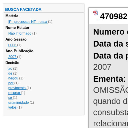
BUSCA FACETADA
470982
Matéria
IPI- processos NT - ressa
(1)
Nome Relator
Numero 
Não Informado
(1)
Ano Sessão
Data da 
0006
(1)
Ano Publicação
Data da 
2007
(1)
Decisão
2007
ao
(1)
de
(1)
Ementa:
negou
(1)
por
(1)
OMISSÃO
provimento
(1)
recurso
(1)
se
(1)
quando d
unanimidade
(1)
votos
(1)
consubst
relaciona