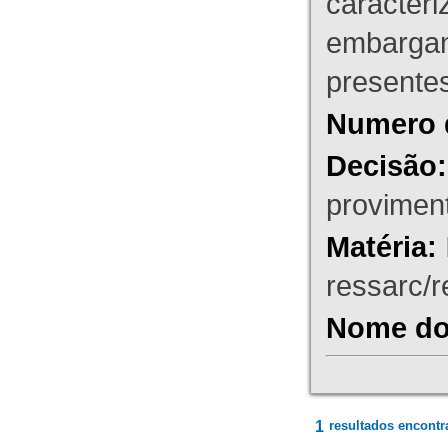
caracteri
embargant
presente
Numero 
Decisão:
proviment
Matéria:
ressarc/re
Nome do 
1
resultados encontr