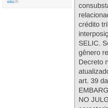
votos
(1)
consubst
relaciona
crédito tr
interpos
SELIC. S
gênero re
Decreto n
atualizad
art. 39 d
EMBARG
NO JULG