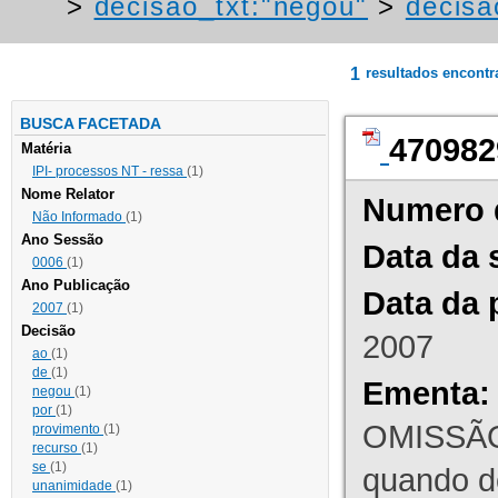
>
decisao_txt:"negou"
>
decisa
1
resultados encont
BUSCA FACETADA
470982
Matéria
IPI- processos NT - ressa
(1)
Nome Relator
Numero 
Não Informado
(1)
Ano Sessão
Data da 
0006
(1)
Ano Publicação
Data da 
2007
(1)
Decisão
2007
ao
(1)
de
(1)
Ementa:
negou
(1)
por
(1)
OMISSÃO
provimento
(1)
recurso
(1)
se
(1)
quando d
unanimidade
(1)