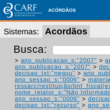
ACÓRDÃOS
Acordãos
Sistemas:
Busca:
>
ano_publicacao_s:"2007"
>
a
ano_publicacao_s:"2007"
>
dec
decisao_txt:"negou"
>
ano_publ
ano_sessao_s:"0006"
>
materi
ressarc/restituição/bnf_fiscal(ex
nome_relator_s:"Não Informad
ano_sessao_s:"0006"
>
decisa
decisao_txt:"recurso"
>
ano_se