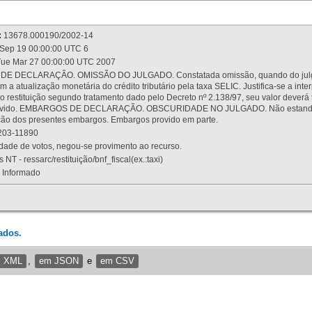
:
13678.000190/2002-14
Sep 19 00:00:00 UTC 6
ue Mar 27 00:00:00 UTC 2007
 DECLARAÇÃO. OMISSÃO DO JULGADO. Constatada omissão, quando do julgamen
m a atualização monetária do crédito tributário pela taxa SELIC. Justifica-se a 
 restituição segundo tratamento dado pelo Decreto nº 2.138/97, seu valor deverá 
rovido. EMBARGOS DE DECLARAÇÃO. OBSCURIDADE NO JULGADO. Não estando dev
osição dos presentes embargos. Embargos provido em parte.
03-11890
ade de votos, negou-se provimento ao recurso.
 NT - ressarc/restituição/bnf_fiscal(ex.:taxi)
Informado
ados.
m XML
,
em JSON
e
em CSV