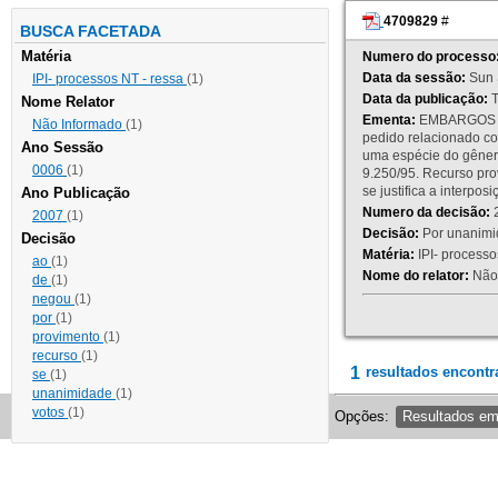
4709829
#
BUSCA FACETADA
Matéria
Numero do processo
Data da sessão:
Sun 
IPI- processos NT - ressa
(1)
Data da publicação:
T
Nome Relator
Ementa:
EMBARGOS DE
Não Informado
(1)
pedido relacionado co
Ano Sessão
uma espécie do gênero
0006
(1)
9.250/95. Recurso p
se justifica a interp
Ano Publicação
Numero da decisão:
2
2007
(1)
Decisão:
Por unanimid
Decisão
Matéria:
IPI- processos
ao
(1)
Nome do relator:
Não 
de
(1)
negou
(1)
por
(1)
provimento
(1)
recurso
(1)
1
resultados encontr
se
(1)
unanimidade
(1)
votos
(1)
Opções:
Resultados e