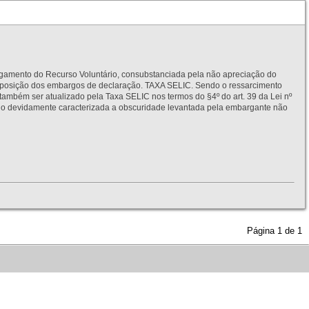
to do Recurso Voluntário, consubstanciada pela não apreciação do
interposição dos embargos de declaração. TAXA SELIC. Sendo o ressarcimento
também ser atualizado pela Taxa SELIC nos termos do §4º do art. 39 da Lei nº
idamente caracterizada a obscuridade levantada pela embargante não
Página
1
de
1