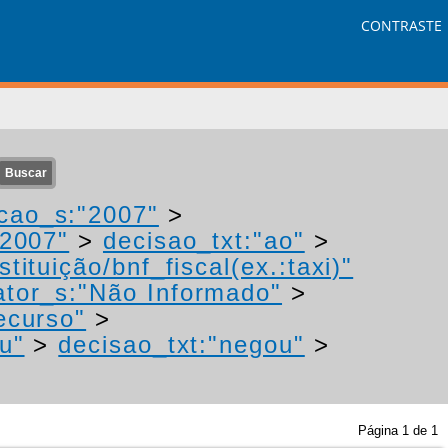
CONTRASTE
cao_s:"2007"
>
"2007"
>
decisao_txt:"ao"
>
tituição/bnf_fiscal(ex.:taxi)"
tor_s:"Não Informado"
>
ecurso"
>
u"
>
decisao_txt:"negou"
>
Página
1
de
1