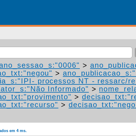
ano_sessao_s:"0006"
>
ano_publica
ao_txt:"negou"
>
ano_publicacao_s:
ia_s:"IPI- processos NT - ressarc/res
ator_s:"Não Informado"
>
nome_rela
ao_txt:"provimento"
>
decisao_txt:"r
ao_txt:"recurso"
>
decisao_txt:"nego
rados em 4 ms.