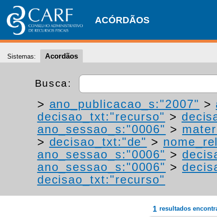
ACÓRDÃOS
Acordãos
Sistemas:
Busca:
>
ano_publicacao_s:"2007"
>
decisao_txt:"recurso"
>
decis
ano_sessao_s:"0006"
>
mater
>
decisao_txt:"de"
>
nome_rel
ano_sessao_s:"0006"
>
decis
ano_sessao_s:"0006"
>
decis
decisao_txt:"recurso"
1
resultados encont