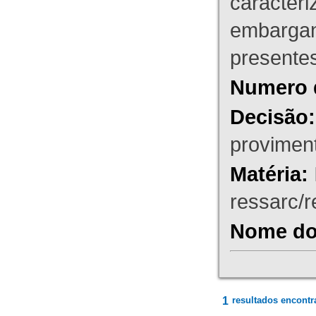
caracteri
embargant
presente
Numero 
Decisão:
proviment
Matéria:
ressarc/re
Nome do 
1
resultados encontr