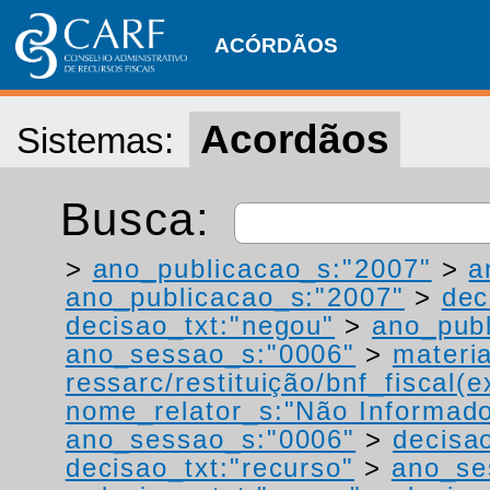
ACÓRDÃOS
Acordãos
Sistemas:
Busca:
>
ano_publicacao_s:"2007"
>
a
ano_publicacao_s:"2007"
>
dec
decisao_txt:"negou"
>
ano_publ
ano_sessao_s:"0006"
>
materi
ressarc/restituição/bnf_fiscal(ex
nome_relator_s:"Não Informad
ano_sessao_s:"0006"
>
decisa
decisao_txt:"recurso"
>
ano_se