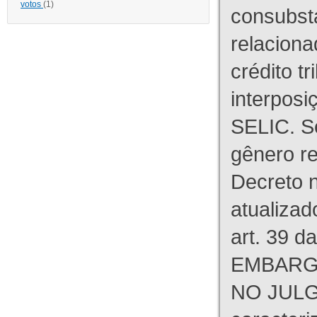
votos
(1)
consubst
relaciona
crédito tr
interpos
SELIC. S
gênero re
Decreto n
atualizad
art. 39 d
EMBARG
NO JULG