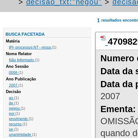
>
decisao_txt:"negou"
>
decisa
1
resultados encont
BUSCA FACETADA
470982
Matéria
IPI- processos NT - ressa
(1)
Nome Relator
Numero 
Não Informado
(1)
Ano Sessão
Data da 
0006
(1)
Ano Publicação
Data da 
2007
(1)
Decisão
2007
ao
(1)
de
(1)
Ementa:
negou
(1)
por
(1)
OMISSÃO
provimento
(1)
recurso
(1)
se
(1)
quando d
unanimidade
(1)