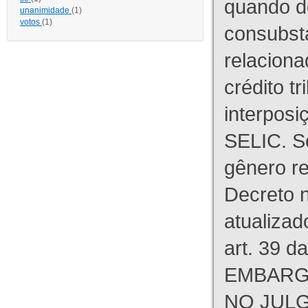
quando d
unanimidade
(1)
votos
(1)
consubst
relaciona
crédito tr
interpos
SELIC. S
gênero re
Decreto n
atualizad
art. 39 d
EMBARG
NO JULG