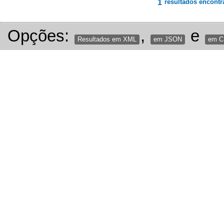
1
resultados encontr
Opções:
,
e
Resultados em XML
em JSON
em 