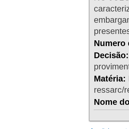
caracteri
embargant
presente
Numero 
Decisão:
proviment
Matéria:
ressarc/re
Nome do 