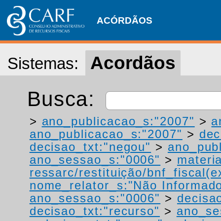
ACÓRDÃOS
Acordãos
Sistemas:
Busca:
>
ano_publicacao_s:"2007"
>
a
ano_publicacao_s:"2007"
>
dec
decisao_txt:"negou"
>
ano_publ
ano_sessao_s:"0006"
>
materi
ressarc/restituição/bnf_fiscal(ex
nome_relator_s:"Não Informad
ano_sessao_s:"0006"
>
decisa
decisao_txt:"recurso"
>
ano_se