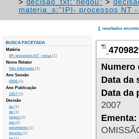
>
decisao_txt:"negou"
>
decisa
materia_s:"IPI- processos NT - r
1
resultados encont
BUSCA FACETADA
470982
Matéria
IPI- processos NT - ressa
(1)
Nome Relator
Numero 
Não Informado
(1)
Ano Sessão
Data da 
0006
(1)
Ano Publicação
Data da 
2007
(1)
Decisão
2007
ao
(1)
de
(1)
Ementa:
negou
(1)
por
(1)
OMISSÃO
provimento
(1)
recurso
(1)
se
(1)