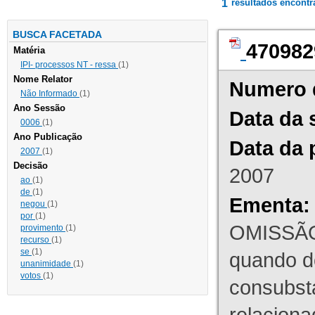
1
resultados encont
BUSCA FACETADA
470982
Matéria
IPI- processos NT - ressa
(1)
Nome Relator
Numero 
Não Informado
(1)
Ano Sessão
Data da 
0006
(1)
Ano Publicação
Data da 
2007
(1)
Decisão
2007
ao
(1)
de
(1)
Ementa:
negou
(1)
por
(1)
OMISSÃO
provimento
(1)
recurso
(1)
se
(1)
quando d
unanimidade
(1)
votos
(1)
consubst
relaciona