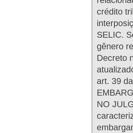
crédito tr
interpos
SELIC. S
gênero re
Decreto n
atualizad
art. 39 d
EMBARG
NO JULG
caracteri
embargant