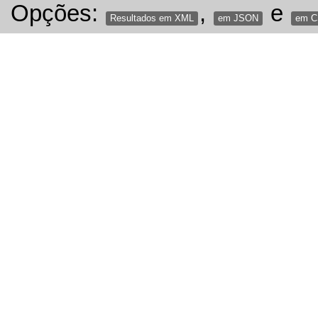
Opções:
,
e
Resultados em XML
em JSON
em 