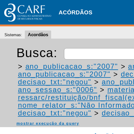
ACÓRDÃOS
Acordãos
Sistemas:
Busca:
>
ano_publicacao_s:"2007"
>
a
ano_publicacao_s:"2007"
>
dec
decisao_txt:"negou"
>
ano_publ
ano_sessao_s:"0006"
>
materi
ressarc/restituição/bnf_fiscal(ex
nome_relator_s:"Não Informad
decisao_txt:"negou"
>
decisao_
mostrar execução da query