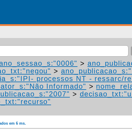
ano_sessao_s:"0006"
>
ano_publica
ao_txt:"negou"
>
ano_publicacao_s:
ia_s:"IPI- processos NT - ressarc/res
ator_s:"Não Informado"
>
nome_rela
ublicacao_s:"2007"
>
decisao_txt:"
_txt:"recurso"
rados em 6 ms.