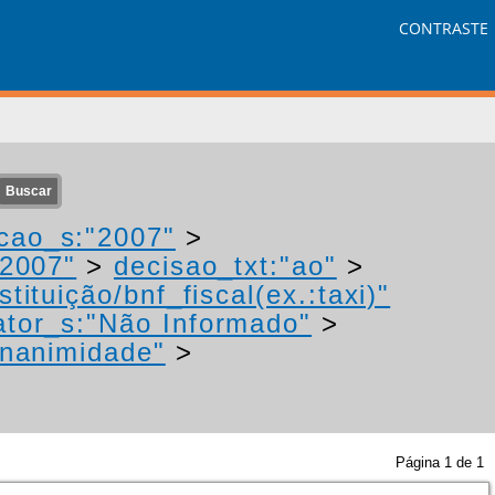
CONTRASTE
cao_s:"2007"
>
"2007"
>
decisao_txt:"ao"
>
tituição/bnf_fiscal(ex.:taxi)"
tor_s:"Não Informado"
>
unanimidade"
>
Página
1
de
1