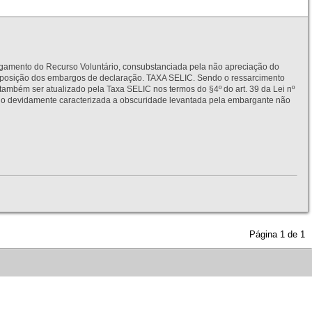
to do Recurso Voluntário, consubstanciada pela não apreciação do
interposição dos embargos de declaração. TAXA SELIC. Sendo o ressarcimento
também ser atualizado pela Taxa SELIC nos termos do §4º do art. 39 da Lei nº
idamente caracterizada a obscuridade levantada pela embargante não
Página
1
de
1