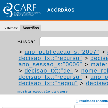
ACÓRDÃOS
Acordãos
Sistemas:
Busca:
>
ano_publicacao_s:"2007"
>
decisao_txt:"recurso"
>
decis
ano_sessao_s:"0006"
>
mater
>
decisao_txt:"de"
>
nome_rel
decisao_txt:"recurso"
>
ano_p
decisao_txt:"negou"
>
decisao
mostrar execução da query
1
resultados encont